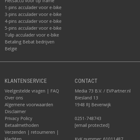
Fietsaccu voor op frame
1-pins acculader voor e-bike
3-pins acculader voor e-bike
4-pins acculader voor e-bike
5-pins acculader voor e-bike
Tulip acculader voor e-bike
Betaling Bebat bedrijven
België
KLANTENSERVICE
CONTACT
Veelgestelde vragen | FAQ
Media 73 B.V. / EVPartner.nl
Over ons
Biesland 13
Algemene voorwaarden
1948 RJ Beverwijk
Disclaimer
Privacy Policy
0251-748743
Betaalmethoden
[email protected]
Verzenden | retourneren |
klachten
KvK nummer: 61011487