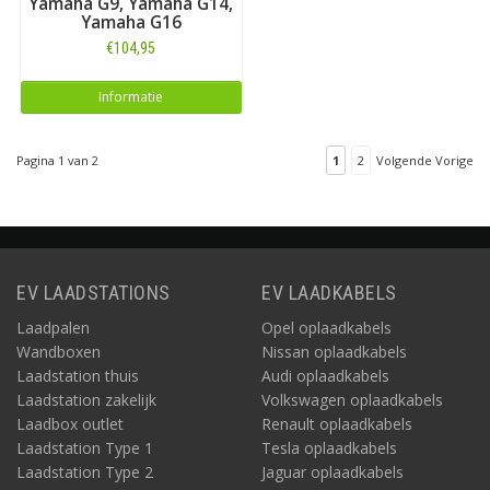
Yamaha G9, Yamaha G14,
Yamaha G16
€104,95
Informatie
Pagina 1 van 2
1
2
Volgende Vorige
EV LAADSTATIONS
EV LAADKABELS
Laadpalen
Opel oplaadkabels
Wandboxen
Nissan oplaadkabels
Laadstation thuis
Audi oplaadkabels
Laadstation zakelijk
Volkswagen oplaadkabels
Laadbox outlet
Renault oplaadkabels
Laadstation Type 1
Tesla oplaadkabels
Laadstation Type 2
Jaguar oplaadkabels