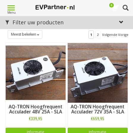
0
Toggle
Menu
navigation
Filter uw producten
Meest bekeken
1
2
Volgende Vorige
AQ-TRON Hoogfrequent
AQ-TRON Hoogfrequent
Acculader 48V 25A - SLA
Acculader 72V 35A - SLA
€339,95
€659,95
Informatie
Informatie