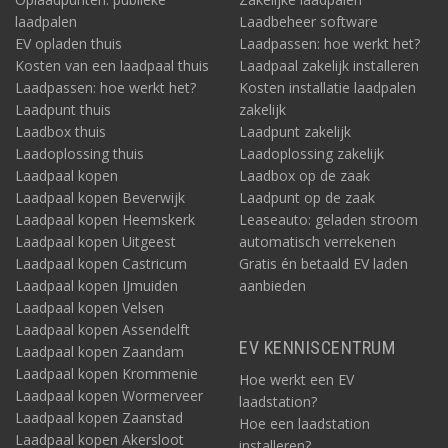
laadpalen
Laadbeheer software
EV opladen thuis
Laadpassen: hoe werkt het?
Kosten van een laadpaal thuis
Laadpaal zakelijk installeren
Laadpassen: hoe werkt het?
Kosten installatie laadpalen
Laadpunt thuis
zakelijk
Laadbox thuis
Laadpunt zakelijk
Laadoplossing thuis
Laadoplossing zakelijk
Laadpaal kopen
Laadbox op de zaak
Laadpaal kopen Beverwijk
Laadpunt op de zaak
Laadpaal kopen Heemskerk
Leaseauto: geladen stroom
Laadpaal kopen Uitgeest
automatisch verrekenen
Laadpaal kopen Castricum
Gratis én betaald EV laden
Laadpaal kopen IJmuiden
aanbieden
Laadpaal kopen Velsen
Laadpaal kopen Assendelft
EV KENNISCENTRUM
Laadpaal kopen Zaandam
Laadpaal kopen Krommenie
Hoe werkt een EV
Laadpaal kopen Wormerveer
laadstation?
Laadpaal kopen Zaanstad
Hoe een laadstation
Laadpaal kopen Akersloot
installeren?