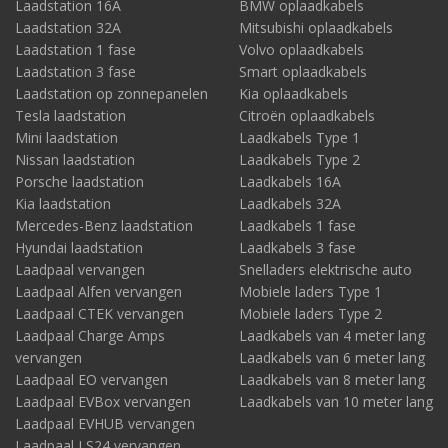
Laadstation 16A
BMW oplaadkabels
Laadstation 32A
Mitsubishi oplaadkabels
Laadstation 1 fase
Volvo oplaadkabels
Laadstation 3 fase
Smart oplaadkabels
Laadstation op zonnepanelen
Kia oplaadkabels
Tesla laadstation
Citroën oplaadkabels
Mini laadstation
Laadkabels Type 1
Nissan laadstation
Laadkabels Type 2
Porsche laadstation
Laadkabels 16A
Kia laadstation
Laadkabels 32A
Mercedes-Benz laadstation
Laadkabels 1 fase
Hyundai laadstation
Laadkabels 3 fase
Laadpaal vervangen
Snelladers elektrische auto
Laadpaal Alfen vervangen
Mobiele laders Type 1
Laadpaal CTEK vervangen
Mobiele laders Type 2
Laadpaal Charge Amps
Laadkabels van 4 meter lang
vervangen
Laadkabels van 6 meter lang
Laadpaal EO vervangen
Laadkabels van 8 meter lang
Laadpaal EVBox vervangen
Laadkabels van 10 meter lang
Laadpaal EVHUB vervangen
Laadpaal LS24 vervangen