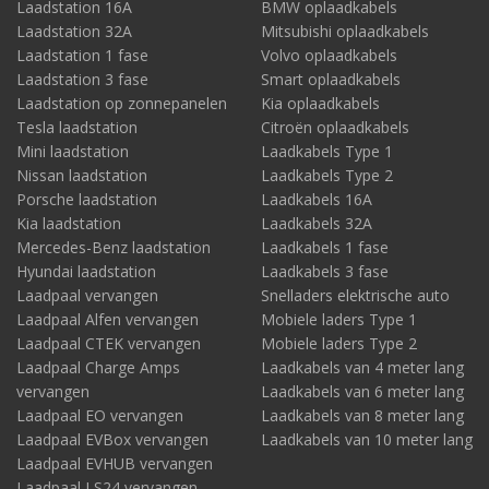
Laadstation 16A
BMW oplaadkabels
Laadstation 32A
Mitsubishi oplaadkabels
Laadstation 1 fase
Volvo oplaadkabels
Laadstation 3 fase
Smart oplaadkabels
Laadstation op zonnepanelen
Kia oplaadkabels
Tesla laadstation
Citroën oplaadkabels
Mini laadstation
Laadkabels Type 1
Nissan laadstation
Laadkabels Type 2
Porsche laadstation
Laadkabels 16A
Kia laadstation
Laadkabels 32A
Mercedes-Benz laadstation
Laadkabels 1 fase
Hyundai laadstation
Laadkabels 3 fase
Laadpaal vervangen
Snelladers elektrische auto
Laadpaal Alfen vervangen
Mobiele laders Type 1
Laadpaal CTEK vervangen
Mobiele laders Type 2
Laadpaal Charge Amps
Laadkabels van 4 meter lang
vervangen
Laadkabels van 6 meter lang
Laadpaal EO vervangen
Laadkabels van 8 meter lang
Laadpaal EVBox vervangen
Laadkabels van 10 meter lang
Laadpaal EVHUB vervangen
Laadpaal LS24 vervangen