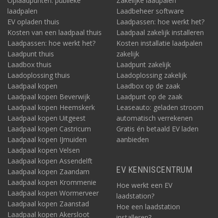
Oplaadpunten: publieke
Zakelijke laadpalen
laadpalen
Laadbeheer software
EV opladen thuis
Laadpassen: hoe werkt het?
Kosten van een laadpaal thuis
Laadpaal zakelijk installeren
Laadpassen: hoe werkt het?
Kosten installatie laadpalen
Laadpunt thuis
zakelijk
Laadbox thuis
Laadpunt zakelijk
Laadoplossing thuis
Laadoplossing zakelijk
Laadpaal kopen
Laadbox op de zaak
Laadpaal kopen Beverwijk
Laadpunt op de zaak
Laadpaal kopen Heemskerk
Leaseauto: geladen stroom
Laadpaal kopen Uitgeest
automatisch verrekenen
Laadpaal kopen Castricum
Gratis én betaald EV laden
Laadpaal kopen IJmuiden
aanbieden
Laadpaal kopen Velsen
Laadpaal kopen Assendelft
EV KENNISCENTRUM
Laadpaal kopen Zaandam
Laadpaal kopen Krommenie
Hoe werkt een EV
Laadpaal kopen Wormerveer
laadstation?
Laadpaal kopen Zaanstad
Hoe een laadstation
Laadpaal kopen Akersloot
installeren?