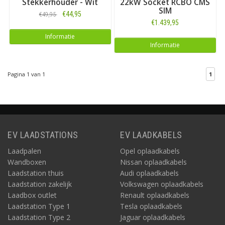
Stekkerhouder - Wit
22kW Socket RCBO CMS
SIM
€44,95
€49,95
€1.439,95
Informatie
Informatie
Pagina 1 van 1
1
EV LAADSTATIONS
EV LAADKABELS
Laadpalen
Opel oplaadkabels
Wandboxen
Nissan oplaadkabels
Laadstation thuis
Audi oplaadkabels
Laadstation zakelijk
Volkswagen oplaadkabels
Laadbox outlet
Renault oplaadkabels
Laadstation Type 1
Tesla oplaadkabels
Laadstation Type 2
Jaguar oplaadkabels