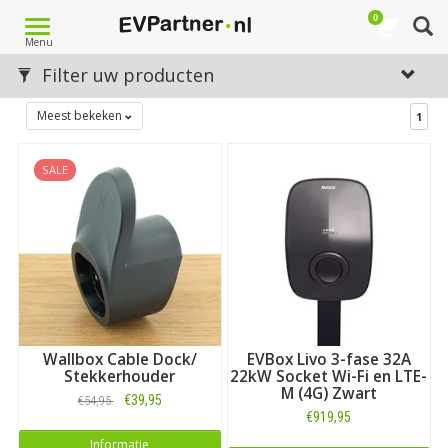
0
Toggle
Menu
navigation
Filter uw producten
Meest bekeken
1
SALE
Wallbox Cable Dock/
EVBox Livo 3-fase 32A
Stekkerhouder
22kW Socket Wi-Fi en LTE-
M (4G) Zwart
€39,95
€54,95
€919,95
Informatie