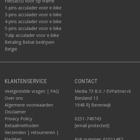
Fietsaccu voor op frame
1-pins acculader voor e-bike
3-pins acculader voor e-bike
4-pins acculader voor e-bike
5-pins acculader voor e-bike
Tulip acculader voor e-bike
Betaling Bebat bedrijven
België
KLANTENSERVICE
CONTACT
Veelgestelde vragen | FAQ
Media 73 B.V. / EVPartner.nl
Over ons
Biesland 13
Algemene voorwaarden
1948 RJ Beverwijk
Disclaimer
Privacy Policy
0251-748743
Betaalmethoden
[email protected]
Verzenden | retourneren |
klachten
KvK nummer: 61011487