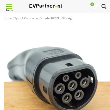
0
Toggle
Menu
navigation
Home
/
Type 2 Connector female 16/32A - 3 fasig