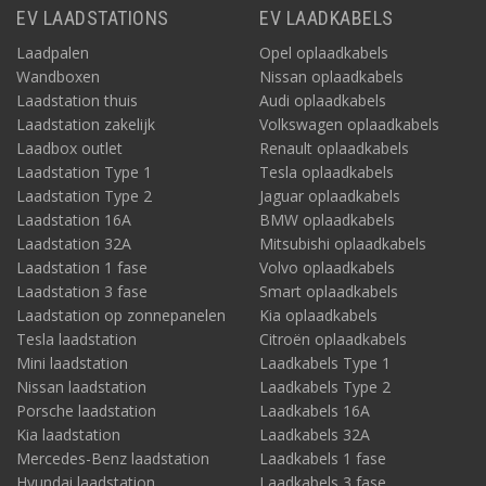
EV LAADSTATIONS
EV LAADKABELS
Laadpalen
Opel oplaadkabels
Wandboxen
Nissan oplaadkabels
Laadstation thuis
Audi oplaadkabels
Laadstation zakelijk
Volkswagen oplaadkabels
Laadbox outlet
Renault oplaadkabels
Laadstation Type 1
Tesla oplaadkabels
Laadstation Type 2
Jaguar oplaadkabels
Laadstation 16A
BMW oplaadkabels
Laadstation 32A
Mitsubishi oplaadkabels
Laadstation 1 fase
Volvo oplaadkabels
Laadstation 3 fase
Smart oplaadkabels
Laadstation op zonnepanelen
Kia oplaadkabels
Tesla laadstation
Citroën oplaadkabels
Mini laadstation
Laadkabels Type 1
Nissan laadstation
Laadkabels Type 2
Porsche laadstation
Laadkabels 16A
Kia laadstation
Laadkabels 32A
Mercedes-Benz laadstation
Laadkabels 1 fase
Hyundai laadstation
Laadkabels 3 fase