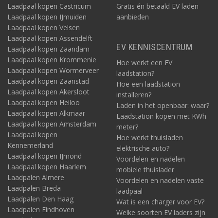
Laadpaal kopen Castricum
Gratis én betaald EV laden
Laadpaal kopen IJmuiden
aanbieden
Laadpaal kopen Velsen
Laadpaal kopen Assendelft
EV KENNISCENTRUM
Laadpaal kopen Zaandam
Laadpaal kopen Krommenie
Hoe werkt een EV
Laadpaal kopen Wormerveer
laadstation?
Laadpaal kopen Zaanstad
Hoe een laadstation
Laadpaal kopen Akersloot
installeren?
Laadpaal kopen Heiloo
Laden in het openbaar: waar?
Laadpaal kopen Alkmaar
Laadstation kopen met KWh
Laadpaal kopen Amsterdam
meter?
Laadpaal kopen
Hoe werkt thuisladen
Kennemerland
elektrische auto?
Laadpaal kopen IJmond
Voordelen en nadelen
Laadpaal kopen Haarlem
mobiele thuislader
Laadpalen Almere
Voordelen en nadelen vaste
Laadpalen Breda
laadpaal
Laadpalen Den Haag
Wat is een charger voor EV?
Laadpalen Eindhoven
Welke soorten EV laders zijn