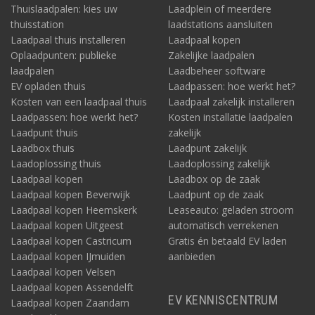
Thuislaadpalen: kies uw
Laadplein of meerdere
thuisstation
laadstations aansluiten
Laadpaal thuis installeren
Laadpaal kopen
Oplaadpunten: publieke
Zakelijke laadpalen
laadpalen
Laadbeheer software
EV opladen thuis
Laadpassen: hoe werkt het?
Kosten van een laadpaal thuis
Laadpaal zakelijk installeren
Laadpassen: hoe werkt het?
Kosten installatie laadpalen
Laadpunt thuis
zakelijk
Laadbox thuis
Laadpunt zakelijk
Laadoplossing thuis
Laadoplossing zakelijk
Laadpaal kopen
Laadbox op de zaak
Laadpaal kopen Beverwijk
Laadpunt op de zaak
Laadpaal kopen Heemskerk
Leaseauto: geladen stroom
Laadpaal kopen Uitgeest
automatisch verrekenen
Laadpaal kopen Castricum
Gratis én betaald EV laden
Laadpaal kopen IJmuiden
aanbieden
Laadpaal kopen Velsen
Laadpaal kopen Assendelft
EV KENNISCENTRUM
Laadpaal kopen Zaandam