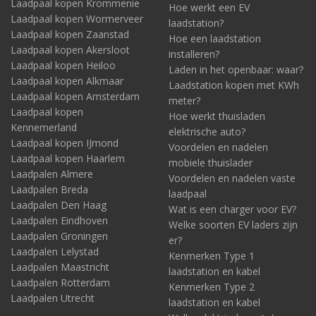
Laadpaal kopen Krommenie
Hoe werkt een EV
Laadpaal kopen Wormerveer
laadstation?
Laadpaal kopen Zaanstad
Hoe een laadstation
Laadpaal kopen Akersloot
installeren?
Laadpaal kopen Heiloo
Laden in het openbaar: waar?
Laadpaal kopen Alkmaar
Laadstation kopen met KWh
Laadpaal kopen Amsterdam
meter?
Laadpaal kopen
Hoe werkt thuisladen
Kennemerland
elektrische auto?
Laadpaal kopen IJmond
Voordelen en nadelen
Laadpaal kopen Haarlem
mobiele thuislader
Laadpalen Almere
Voordelen en nadelen vaste
Laadpalen Breda
laadpaal
Laadpalen Den Haag
Wat is een charger voor EV?
Laadpalen Eindhoven
Welke soorten EV laders zijn
Laadpalen Groningen
er?
Laadpalen Lelystad
Kenmerken Type 1
Laadpalen Maastricht
laadstation en kabel
Laadpalen Rotterdam
Kenmerken Type 2
Laadpalen Utrecht
laadstation en kabel