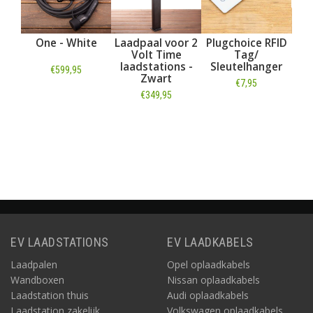
One - White
Laadpaal voor 2
Plugchoice RFID
Cabl
Volt Time
Tag/
Stekk
laadstations -
Sleutelhanger
€599,95
€4
Zwart
€7,95
€349,95
Informatie
Info
Informatie
Informatie
EV LAADSTATIONS
EV LAADKABELS
Laadpalen
Opel oplaadkabels
Wandboxen
Nissan oplaadkabels
Laadstation thuis
Audi oplaadkabels
Laadstation zakelijk
Volkswagen oplaadkabels