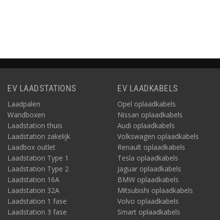
atie
Informatie
Informatie
Informatie
EV LAADSTATIONS
EV LAADKABELS
Laadpalen
Opel oplaadkabels
Wandboxen
Nissan oplaadkabels
Laadstation thuis
Audi oplaadkabels
Laadstation zakelijk
Volkswagen oplaadkabels
Laadbox outlet
Renault oplaadkabels
Laadstation Type 1
Tesla oplaadkabels
Laadstation Type 2
Jaguar oplaadkabels
Laadstation 16A
BMW oplaadkabels
Laadstation 32A
Mitsubishi oplaadkabels
Laadstation 1 fase
Volvo oplaadkabels
Laadstation 3 fase
Smart oplaadkabels