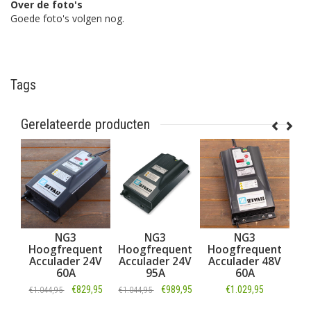
Over de foto's
Goede foto's volgen nog.
Tags
Gerelateerde producten
3
NG3
NG3
NG3
equent
Hoogfrequent
Hoogfrequent
Hoogfrequent
er 24V
Acculader 24V
Acculader 48V
Acculader 48V
A
95A
60A
45A
€829,95
€989,95
€1.029,95
€989,95
€1.044,95
€1.044,95