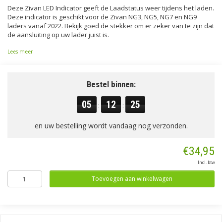
Deze Zivan LED Indicator geeft de Laadstatus weer tijdens het laden.
Deze indicator is geschikt voor de Zivan NG3, NG5, NG7 en NG9
laders vanaf 2022. Bekijk goed de stekker om er zeker van te zijn dat
de aansluiting op uw lader juist is.
Lees meer
Bestel binnen:
05
12
25
:
:
en uw bestelling wordt vandaag nog verzonden.
€34,95
Incl. btw
Toevoegen aan winkelwagen