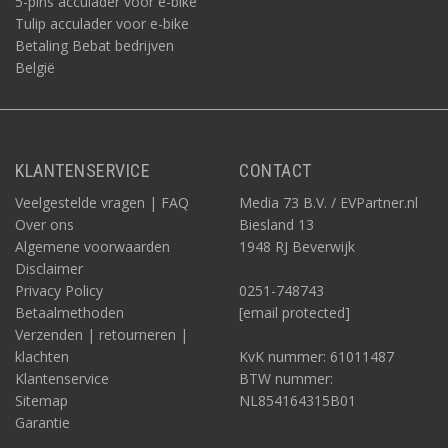
5-pins acculader voor e-bike
Tulip acculader voor e-bike
Betaling Bebat bedrijven
België
KLANTENSERVICE
CONTACT
Veelgestelde vragen | FAQ
Media 73 B.V. / EVPartner.nl
Over ons
Biesland 13
Algemene voorwaarden
1948 RJ Beverwijk
Disclaimer
Privacy Policy
0251-748743
Betaalmethoden
[email protected]
Verzenden | retourneren |
klachten
KvK nummer: 61011487
Klantenservice
BTW nummer:
Sitemap
NL854164315B01
Garantie