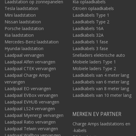
Laadstation op zonnepanelen
Kia oplaadkabels
Tesla laadstation
Citroën oplaadkabels
Mini laadstation
Laadkabels Type 1
Nissan laadstation
Laadkabels Type 2
Porsche laadstation
Laadkabels 16A
Kia laadstation
Laadkabels 32A
Mercedes-Benz laadstation
Laadkabels 1 fase
Hyundai laadstation
Laadkabels 3 fase
Laadpaal vervangen
Snelladers elektrische auto
Laadpaal Alfen vervangen
Mobiele laders Type 1
Laadpaal CTEK vervangen
Mobiele laders Type 2
Laadpaal Charge Amps
Laadkabels van 4 meter lang
vervangen
Laadkabels van 6 meter lang
Laadpaal EO vervangen
Laadkabels van 8 meter lang
Laadpaal EVBox vervangen
Laadkabels van 10 meter lang
Laadpaal EVHUB vervangen
Laadpaal LS24 vervangen
MERKEN EV PARTNER
Laadpaal Myenergi vervangen
Laadpaal Ratio vervangen
Charge Amps laadstations en
Laadpaal Telwin vervangen
-kabels
Laadpaal Wallbox vervangen