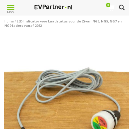
0
Toggle
Menu
navigation
Home
/
LED Indicator voor Laadstatus voor de Zivan NG3, NG5, NG7 en
NG9 laders vanaf 2022