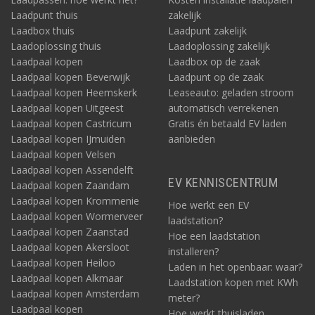
Laadpunt thuis
zakelijk
Laadbox thuis
Laadpunt zakelijk
Laadoplossing thuis
Laadoplossing zakelijk
Laadpaal kopen
Laadbox op de zaak
Laadpaal kopen Beverwijk
Laadpunt op de zaak
Laadpaal kopen Heemskerk
Leaseauto: geladen stroom
Laadpaal kopen Uitgeest
automatisch verrekenen
Laadpaal kopen Castricum
Gratis én betaald EV laden
Laadpaal kopen IJmuiden
aanbieden
Laadpaal kopen Velsen
Laadpaal kopen Assendelft
EV KENNISCENTRUM
Laadpaal kopen Zaandam
Laadpaal kopen Krommenie
Hoe werkt een EV
Laadpaal kopen Wormerveer
laadstation?
Laadpaal kopen Zaanstad
Hoe een laadstation
Laadpaal kopen Akersloot
installeren?
Laadpaal kopen Heiloo
Laden in het openbaar: waar?
Laadpaal kopen Alkmaar
Laadstation kopen met KWh
Laadpaal kopen Amsterdam
meter?
Laadpaal kopen
Hoe werkt thuisladen