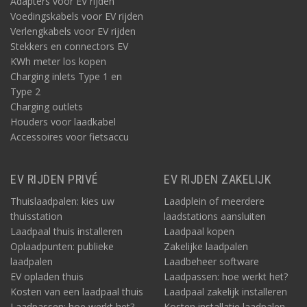
Adapters voor EV rijden
Voedingskabels voor EV rijden
Verlengkabels voor EV rijden
Stekkers en connectors EV
KWh meter los kopen
Charging inlets Type 1 en
Type 2
Charging outlets
Houders voor laadkabel
Accessoires voor fietsaccu
EV RIJDEN PRIVÉ
EV RIJDEN ZAKELIJK
Thuislaadpalen: kies uw
Laadplein of meerdere
thuisstation
laadstations aansluiten
Laadpaal thuis installeren
Laadpaal kopen
Oplaadpunten: publieke
Zakelijke laadpalen
laadpalen
Laadbeheer software
EV opladen thuis
Laadpassen: hoe werkt het?
Kosten van een laadpaal thuis
Laadpaal zakelijk installeren
Laadpassen: hoe werkt het?
Kosten installatie laadpalen