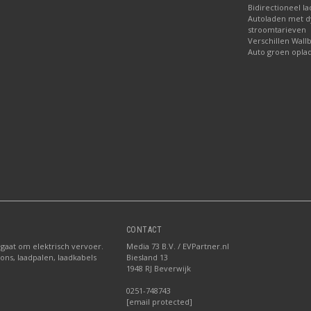
Bidirectioneel l
Autoladen met 
stroomtarieven
Verschillen Wall
Auto groen opla
CONTACT
 gaat om elektrisch vervoer.
Media 73 B.V. / EVPartner.nl
ions, laadpalen, laadkabels
Biesland 13
1948 RJ Beverwijk
0251-748743
[email protected]