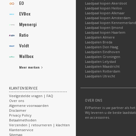
Laadpaal kopen Akersloot
EO
Laadpaal kopen Heiloo
Laadpaal kopen Alkmaar
EVBox
Laadpaal kopen Amsterdam
Laadpaal kopen Kennemerland
Myenergi
Laadpaal kopen IJmond
Laadpaal kopen Haarlem
Ratio
Laadpalen Almere
Laadpalen Breda
Voldt
Laadpalen Den Haag
Laadpalen Eindhoven
Wallbox
Laadpalen Groningen
Laadpalen Lelystad
Laadpalen Maastricht
Meer merken
Laadpalen Rotterdam
Laadpalen Utrecht
KLANTENSERVICE
Veelgestelde vragen | FAQ
OVER ONS
Over ons
Algemene voorwaarden
EVPartner is uw partner als het
Disclaimer
Wij leveren u de beste laadstat
Privacy Policy
en accessoires.
Betaalmethoden
Verzenden | retourneren | klachten
Klantenservice
Sitemap