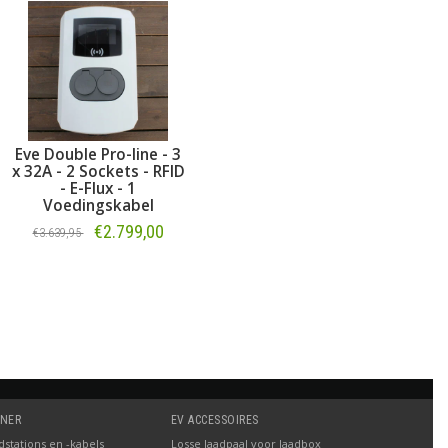
Eve Double Pro-line - 3
x 32A - 2 Sockets - RFID
- E-Flux - 1
Voedingskabel
€2.799,00
€3.639,95
Bestellen
TNER
EV ACCESSOIRES
stations en -kabels
Losse laadpaal voor laadbox