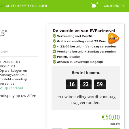
0
WINKELWAGEN
ALLEEN DE BESTE PRODUCTEN
,5"
review
AL-905661003
905661003
Op werkdagen en
Bestel binnen:
zondag voor 22:00
besteld = vandaag
16
23
59
verzonden!
:
:
Op voorraad
rendisplay op uw Alfen
en uw bestelling wordt vandaag
nog verzonden.
€50,00
Incl. btw