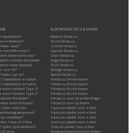
RUM
ELEKTRISCHE FIETS & OVERIG
 laadstation?
Batavus fietsaccu
on installeren?
Bosch fietsaccu
nbaar: waar?
Cortina fietsaccu
en met KWh meter?
Gazelle fietsaccu
aden elektrische auto?
Giant fietsaccu
delen mobiele thuislader
Koga fietsaccu
elen vaste laadpaal
Puch fietsaccu
er voor EV?
Raleigh fietsaccu
laders zijn er?
Sparta fietsaccu
1 laadstation en kabel
Fietsaccu 24 volt kopen
2 laadstation en kabel
Fietsaccu 26 volt kopen
e auto's hebben Type 1?
Fietsaccu 36 volt kopen
e auto's hebben Type 2?
Fietsaccu 43 volt kopen
obiele thuislader?
Fietsaccu voor op achterdrager
kabel moet ik kopen?
Fietsaccu voor op frame
h rijden met auto
1-pins acculader voor e-bike
aansluiting aanpassen?
3-pins acculader voor e-bike
auto snelladen?
4-pins acculader voor e-bike
aden 1 fase en 3 fase
5-pins acculader voor e-bike
 rijden optimaliseren?
Tulip acculader voor e-bike
n EV accu
Betaling Bebat bedrijven België