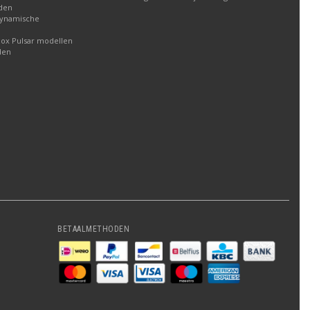
aden
dynamische
box Pulsar modellen
den
BETAALMETHODEN