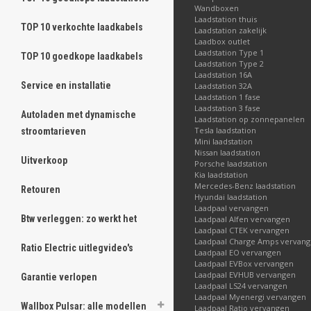
Wandboxen
Laadstation thuis
TOP 10 verkochte laadkabels
Laadstation zakelijk
Laadbox outlet
Laadstation Type 1
TOP 10 goedkope laadkabels
Laadstation Type 2
Laadstation 16A
Service en installatie
Laadstation 32A
Laadstation 1 fase
Laadstation 3 fase
Autoladen met dynamische
Laadstation op zonnepanelen
Tesla laadstation
stroomtarieven
Mini laadstation
Nissan laadstation
Uitverkoop
Porsche laadstation
Kia laadstation
Mercedes-Benz laadstation
Retouren
Hyundai laadstation
Laadpaal vervangen
Btw verleggen: zo werkt het
Laadpaal Alfen vervangen
Laadpaal CTEK vervangen
Laadpaal Charge Amps vervan
Ratio Electric uitlegvideo's
Laadpaal EO vervangen
Laadpaal EVBox vervangen
Laadpaal EVHUB vervangen
Garantie verlopen
Laadpaal LS24 vervangen
Laadpaal Myenergi vervangen
Wallbox Pulsar: alle modellen
Laadpaal Ratio vervangen