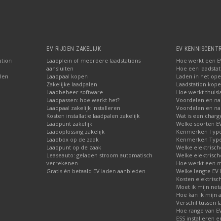
EV RIJDEN ZAKELIJK
EV KENNISCENT
ation
Laadplein of meerdere laadstations
Hoe werkt een EV
aansluiten
Hoe een laadstati
len
Laadpaal kopen
Laden in het ope
Zakelijke laadpalen
Laadstation kop
Laadbeheer software
Hoe werkt thuisl
Laadpassen: hoe werkt het?
Voordelen en na
Laadpaal zakelijk installeren
Voordelen en nad
Kosten installatie laadpalen zakelijk
Wat is een charg
Laadpunt zakelijk
Welke soorten EV 
Laadoplossing zakelijk
Kenmerken Type 
Laadbox op de zaak
Kenmerken Type 
Laadpunt op de zaak
Welke elektrisch
Leaseauto: geladen stroom automatisch
Welke elektrisch
verrekenen
Hoe werkt een m
Gratis én betaald EV laden aanbieden
Welke lengte EV 
Kosten elektrisc
Moet ik mijn net
Hoe kan ik mijn 
Verschil tussen l
Hoe range van EV
ESS installeren e