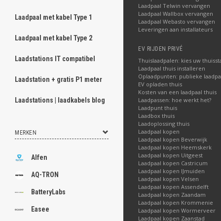
Laadpaal Telwin vervangen
Laadpaal Wallbox vervangen
Laadpaal met kabel Type 1
Laadpaal Webasto vervangen
Leveringen aan installateurs
Laadpaal met kabel Type 2
EV RIJDEN PRIVÉ
Laadstations IT compatibel
Thuislaadpalen: kies uw thuisst
Laadpaal thuis installeren
Oplaadpunten: publieke laadpa
Laadstation + gratis P1 meter
EV opladen thuis
Kosten van een laadpaal thuis
Laadpassen: hoe werkt het?
Laadstations | laadkabels blog
Laadpunt thuis
Laadbox thuis
Laadoplossing thuis
Laadpaal kopen
MERKEN
Laadpaal kopen Beverwijk
Laadpaal kopen Heemskerk
Laadpaal kopen Uitgeest
Alfen
Laadpaal kopen Castricum
Laadpaal kopen IJmuiden
AQ-TRON
Laadpaal kopen Velsen
Laadpaal kopen Assendelft
BatteryLabs
Laadpaal kopen Zaandam
Laadpaal kopen Krommenie
Easee
Laadpaal kopen Wormerveer
Laadpaal kopen Zaanstad