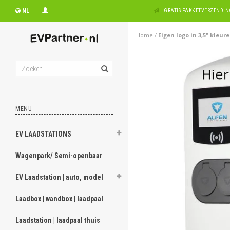
NL
GRATIS PAKKETVERZENDING
Home
/
Eigen logo in 3,5" kleur
MENU
EV LAADSTATIONS
Wagenpark/ Semi-openbaar
EV Laadstation | auto, model
Laadbox | wandbox | laadpaal
Laadstation | laadpaal thuis