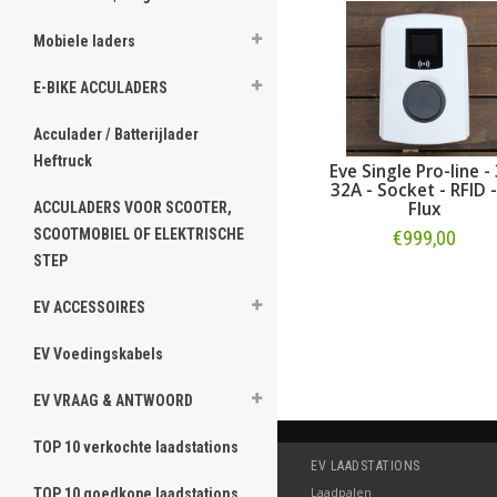
Mobiele laders
E-BIKE ACCULADERS
Acculader / Batterijlader
Heftruck
Eve Single Pro-line - 
32A - Socket - RFID -
Flux
ACCULADERS VOOR SCOOTER,
SCOOTMOBIEL OF ELEKTRISCHE
€999,00
STEP
Bestellen
EV ACCESSOIRES
EV Voedingskabels
EV VRAAG & ANTWOORD
TOP 10 verkochte laadstations
EV LAADSTATIONS
Laadpalen
TOP 10 goedkope laadstations