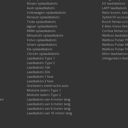
Nissan oplaadkabels
EO laadstations
Audi oplaadkabels
LAPP laadkabels
Volkswagen oplaadkabels
Ratio boxen, kab
Renault oplaadkabels
Zybbit EV access
Tesla oplaadkabels
Bosch fietsaccu's
Jaguar oplaadkabels
E-Bike Vision fie
BMW oplaadkabels
Cortina fietsaccu
Mitsubishi oplaadkabels
Wallbox laadstat
Volvo oplaadkabels
Wallbox Pulsar P
Smart oplaadkabels
Wallbox Pulsar 
Kia oplaadkabels
Wallbox Pulsar P
Citroën oplaadkabels
Alfen laadstatio
Laadkabels Type 1
Uitlegvideo's Rat
Laadkabels Type 2
Laadkabels 16A
Laadkabels 32A
Laadkabels 1 fase
Laadkabels 3 fase
Snelladers elektrische auto
Mobiele laders Type 1
Mobiele laders Type 2
gen
Laadkabels van 4 meter lang
Laadkabels van 6 meter lang
Laadkabels van 8 meter lang
Laadkabels van 10 meter lang