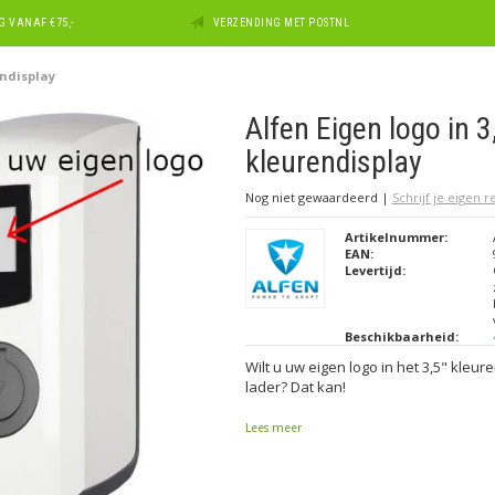
 VANAF €75,-
VERZENDING MET POSTNL
endisplay
Alfen Eigen logo in 3
kleurendisplay
Nog niet gewaardeerd
|
Schrijf je eigen 
Artikelnummer:
EAN:
Levertijd:
Beschikbaarheid:
Wilt u uw eigen logo in het 3,5" kleu
lader? Dat kan!
Lees meer