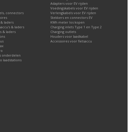
Adapters voor EV rijden
Voedingskabels voor EV rijden
els, connectors
Verlengkabels voor EV rijden
oires
Stekkers en connectors EV
 & laders
KWh meter los kopen
tsaccu's & laders
Charging inlets Type 1 en Type 2
's & laders
Charging outlets
ions
Houders voor laadkabel
lus
Accessoires voor fietsaccu
Max
ro
ns onderdelen
io laadstations