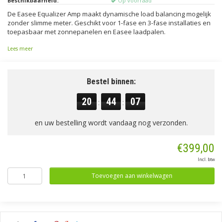
Beschikbaarheid:
Op voorraad
De Easee Equalizer Amp maakt dynamische load balancing mogelijk
zonder slimme meter. Geschikt voor 1-fase en 3-fase installaties en
toepasbaar met zonnepanelen en Easee laadpalen.
Lees meer
Bestel binnen:
20
44
06
:
:
en uw bestelling wordt vandaag nog verzonden.
€399,00
Incl. btw
Toevoegen aan winkelwagen