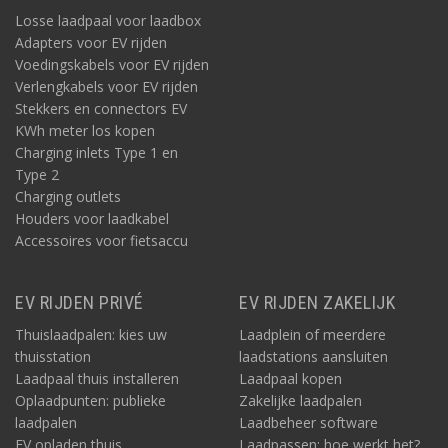
Losse laadpaal voor laadbox
Adapters voor EV rijden
Voedingskabels voor EV rijden
Verlengkabels voor EV rijden
Stekkers en connectors EV
KWh meter los kopen
Charging inlets Type 1 en
Type 2
Charging outlets
Houders voor laadkabel
Accessoires voor fietsaccu
EV RIJDEN PRIVÉ
EV RIJDEN ZAKELIJK
Thuislaadpalen: kies uw
Laadplein of meerdere
thuisstation
laadstations aansluiten
Laadpaal thuis installeren
Laadpaal kopen
Oplaadpunten: publieke
Zakelijke laadpalen
laadpalen
Laadbeheer software
EV opladen thuis
Laadpassen: hoe werkt het?