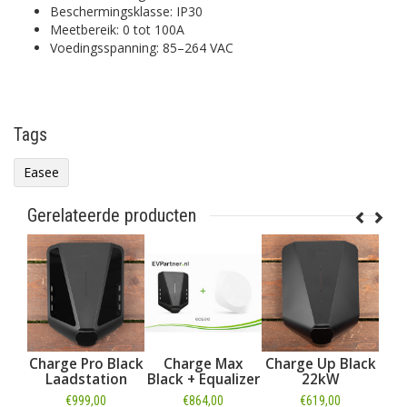
Beschermingsklasse: IP30
Meetbereik: 0 tot 100A
Voedingsspanning: 85–264 VAC
Tags
Easee
Gerelateerde producten
Charge Max
Charge Pro Black
Charge Max
Charge Up 
Black
Laadstation
Black + Equalizer
22kW
aadstation
€999,00
€864,00
€619,00