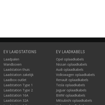
€729,00
Informatie
Informatie
Informati
Informatie
EV LAADSTATIONS
EV LAADKABELS
Laadpalen
Opel oplaadkabels
Wandboxen
Nissan oplaadkabels
Laadstation thuis
Audi oplaadkabels
Laadstation zakelijk
Volkswagen oplaadkabels
Laadbox outlet
Renault oplaadkabels
Laadstation Type 1
Tesla oplaadkabels
Laadstation Type 2
Jaguar oplaadkabels
Laadstation 16A
BMW oplaadkabels
Laadstation 32A
Mitsubishi oplaadkabels