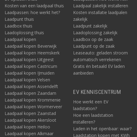
Kosten van een laadpaal thuis
Laadpaal zakelijk installeren
Laadpassen: hoe werkt het?
Kosten installatie laadpalen
Laadpunt thuis
zakelijk
Laadbox thuis
Laadpunt zakelijk
Laadoplossing thuis
Laadoplossing zakelijk
Laadpaal kopen
Laadbox op de zaak
Laadpaal kopen Beverwijk
Laadpunt op de zaak
Laadpaal kopen Heemskerk
Leaseauto: geladen stroom
Laadpaal kopen Uitgeest
automatisch verrekenen
Laadpaal kopen Castricum
Gratis én betaald EV laden
Laadpaal kopen IJmuiden
aanbieden
Laadpaal kopen Velsen
Laadpaal kopen Assendelft
EV KENNISCENTRUM
Laadpaal kopen Zaandam
Laadpaal kopen Krommenie
Hoe werkt een EV
Laadpaal kopen Wormerveer
laadstation?
Laadpaal kopen Zaanstad
Hoe een laadstation
Laadpaal kopen Akersloot
installeren?
Laadpaal kopen Heiloo
Laden in het openbaar: waar?
Laadpaal kopen Alkmaar
Laadstation kopen met KWh