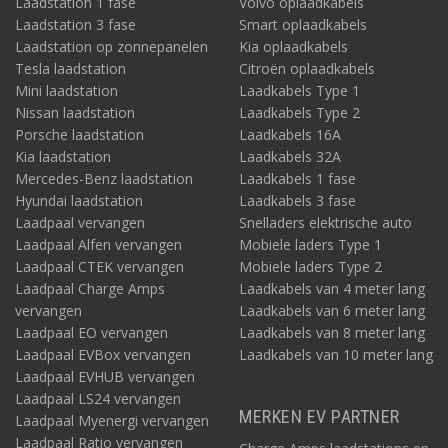
Laadstation 1 fase
Volvo oplaadkabels
Laadstation 3 fase
Smart oplaadkabels
Laadstation op zonnepanelen
Kia oplaadkabels
Tesla laadstation
Citroën oplaadkabels
Mini laadstation
Laadkabels Type 1
Nissan laadstation
Laadkabels Type 2
Porsche laadstation
Laadkabels 16A
Kia laadstation
Laadkabels 32A
Mercedes-Benz laadstation
Laadkabels 1 fase
Hyundai laadstation
Laadkabels 3 fase
Laadpaal vervangen
Snelladers elektrische auto
Laadpaal Alfen vervangen
Mobiele laders Type 1
Laadpaal CTEK vervangen
Mobiele laders Type 2
Laadpaal Charge Amps
Laadkabels van 4 meter lang
vervangen
Laadkabels van 6 meter lang
Laadpaal EO vervangen
Laadkabels van 8 meter lang
Laadpaal EVBox vervangen
Laadkabels van 10 meter lang
Laadpaal EVHUB vervangen
Laadpaal LS24 vervangen
MERKEN EV PARTNER
Laadpaal Myenergi vervangen
Laadpaal Ratio vervangen