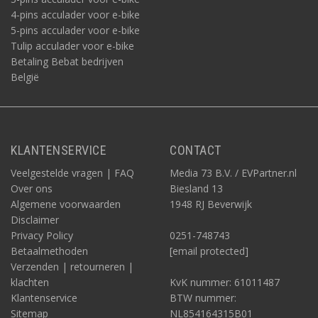
4-pins acculader voor e-bike
5-pins acculader voor e-bike
Tulip acculader voor e-bike
Betaling Bebat bedrijven
België
KLANTENSERVICE
CONTACT
Veelgestelde vragen | FAQ
Media 73 B.V. / EVPartner.nl
Over ons
Biesland 13
Algemene voorwaarden
1948 RJ Beverwijk
Disclaimer
Privacy Policy
0251-748743
Betaalmethoden
[email protected]
Verzenden | retourneren |
klachten
KvK nummer: 61011487
Klantenservice
BTW nummer:
Sitemap
NL854164315B01