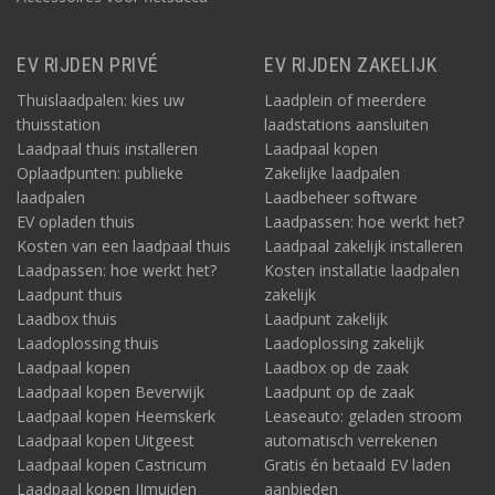
EV RIJDEN PRIVÉ
EV RIJDEN ZAKELIJK
Thuislaadpalen: kies uw
Laadplein of meerdere
thuisstation
laadstations aansluiten
Laadpaal thuis installeren
Laadpaal kopen
Oplaadpunten: publieke
Zakelijke laadpalen
laadpalen
Laadbeheer software
EV opladen thuis
Laadpassen: hoe werkt het?
Kosten van een laadpaal thuis
Laadpaal zakelijk installeren
Laadpassen: hoe werkt het?
Kosten installatie laadpalen
Laadpunt thuis
zakelijk
Laadbox thuis
Laadpunt zakelijk
Laadoplossing thuis
Laadoplossing zakelijk
Laadpaal kopen
Laadbox op de zaak
Laadpaal kopen Beverwijk
Laadpunt op de zaak
Laadpaal kopen Heemskerk
Leaseauto: geladen stroom
Laadpaal kopen Uitgeest
automatisch verrekenen
Laadpaal kopen Castricum
Gratis én betaald EV laden
Laadpaal kopen IJmuiden
aanbieden