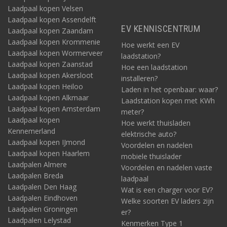
Laadpaal kopen Velsen
Laadpaal kopen Assendelft
EV KENNISCENTRUM
Laadpaal kopen Zaandam
Laadpaal kopen Krommenie
Hoe werkt een EV
Laadpaal kopen Wormerveer
laadstation?
Laadpaal kopen Zaanstad
Hoe een laadstation
Laadpaal kopen Akersloot
installeren?
Laadpaal kopen Heiloo
Laden in het openbaar: waar?
Laadpaal kopen Alkmaar
Laadstation kopen met KWh
Laadpaal kopen Amsterdam
meter?
Laadpaal kopen
Hoe werkt thuisladen
Kennemerland
elektrische auto?
Laadpaal kopen IJmond
Voordelen en nadelen
Laadpaal kopen Haarlem
mobiele thuislader
Laadpalen Almere
Voordelen en nadelen vaste
Laadpalen Breda
laadpaal
Laadpalen Den Haag
Wat is een charger voor EV?
Laadpalen Eindhoven
Welke soorten EV laders zijn
Laadpalen Groningen
er?
Laadpalen Lelystad
Kenmerken Type 1