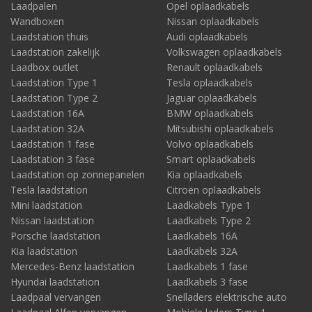
Laadpalen
Opel oplaadkabels
Wandboxen
Nissan oplaadkabels
Laadstation thuis
Audi oplaadkabels
Laadstation zakelijk
Volkswagen oplaadkabels
Laadbox outlet
Renault oplaadkabels
Laadstation Type 1
Tesla oplaadkabels
Laadstation Type 2
Jaguar oplaadkabels
Laadstation 16A
BMW oplaadkabels
Laadstation 32A
Mitsubishi oplaadkabels
Laadstation 1 fase
Volvo oplaadkabels
Laadstation 3 fase
Smart oplaadkabels
Laadstation op zonnepanelen
Kia oplaadkabels
Tesla laadstation
Citroën oplaadkabels
Mini laadstation
Laadkabels Type 1
Nissan laadstation
Laadkabels Type 2
Porsche laadstation
Laadkabels 16A
Kia laadstation
Laadkabels 32A
Mercedes-Benz laadstation
Laadkabels 1 fase
Hyundai laadstation
Laadkabels 3 fase
Laadpaal vervangen
Snelladers elektrische auto