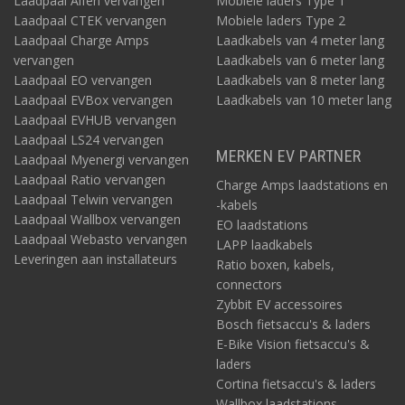
Laadpaal Alfen vervangen
Mobiele laders Type 1
Laadpaal CTEK vervangen
Mobiele laders Type 2
Laadpaal Charge Amps
Laadkabels van 4 meter lang
vervangen
Laadkabels van 6 meter lang
Laadpaal EO vervangen
Laadkabels van 8 meter lang
Laadpaal EVBox vervangen
Laadkabels van 10 meter lang
Laadpaal EVHUB vervangen
Laadpaal LS24 vervangen
MERKEN EV PARTNER
Laadpaal Myenergi vervangen
Laadpaal Ratio vervangen
Charge Amps laadstations en
Laadpaal Telwin vervangen
-kabels
Laadpaal Wallbox vervangen
EO laadstations
Laadpaal Webasto vervangen
LAPP laadkabels
Leveringen aan installateurs
Ratio boxen, kabels,
connectors
Zybbit EV accessoires
Bosch fietsaccu's & laders
E-Bike Vision fietsaccu's &
laders
Cortina fietsaccu's & laders
Wallbox laadstations