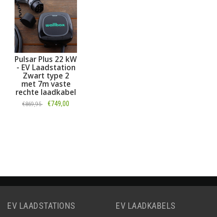
Pulsar Plus 22 kW
- EV Laadstation
Zwart type 2
met 7m vaste
rechte laadkabel
€749,00
€869,95
Informatie
EV LAADSTATIONS
EV LAADKABELS