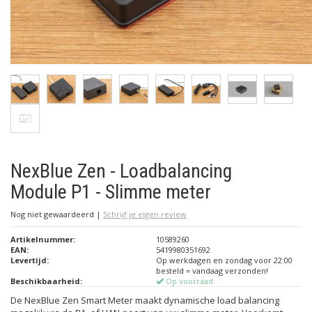
NexBlue Zen - Loadbalancing
Module P1 - Slimme meter
Nog niet gewaardeerd
|
Schrijf je eigen review
Artikelnummer:
10589260
EAN:
5419980351692
Levertijd:
Op werkdagen en zondag voor 22:00
besteld = vandaag verzonden!
Beschikbaarheid:
Op voorraad
De NexBlue Zen Smart Meter maakt dynamische load balancing