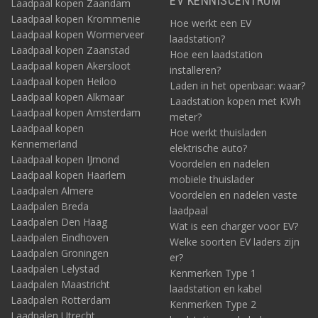
EV KENNISCENTRUM
Laadpaal kopen Zaandam
Laadpaal kopen Krommenie
Hoe werkt een EV
Laadpaal kopen Wormerveer
laadstation?
Laadpaal kopen Zaanstad
Hoe een laadstation
Laadpaal kopen Akersloot
installeren?
Laadpaal kopen Heiloo
Laden in het openbaar: waar?
Laadpaal kopen Alkmaar
Laadstation kopen met KWh
Laadpaal kopen Amsterdam
meter?
Laadpaal kopen
Hoe werkt thuisladen
Kennemerland
elektrische auto?
Laadpaal kopen IJmond
Voordelen en nadelen
Laadpaal kopen Haarlem
mobiele thuislader
Laadpalen Almere
Voordelen en nadelen vaste
Laadpalen Breda
laadpaal
Laadpalen Den Haag
Wat is een charger voor EV?
Laadpalen Eindhoven
Welke soorten EV laders zijn
Laadpalen Groningen
er?
Laadpalen Lelystad
Kenmerken Type 1
Laadpalen Maastricht
laadstation en kabel
Laadpalen Rotterdam
Kenmerken Type 2
Laadpalen Utrecht