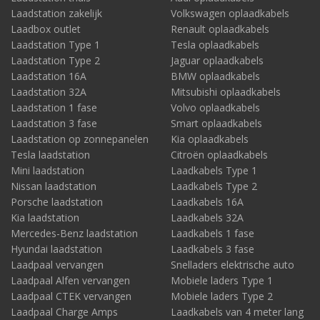
Laadstation zakelijk
Volkswagen oplaadkabels
Laadbox outlet
Renault oplaadkabels
Laadstation Type 1
Tesla oplaadkabels
Laadstation Type 2
Jaguar oplaadkabels
Laadstation 16A
BMW oplaadkabels
Laadstation 32A
Mitsubishi oplaadkabels
Laadstation 1 fase
Volvo oplaadkabels
Laadstation 3 fase
Smart oplaadkabels
Laadstation op zonnepanelen
Kia oplaadkabels
Tesla laadstation
Citroën oplaadkabels
Mini laadstation
Laadkabels Type 1
Nissan laadstation
Laadkabels Type 2
Porsche laadstation
Laadkabels 16A
Kia laadstation
Laadkabels 32A
Mercedes-Benz laadstation
Laadkabels 1 fase
Hyundai laadstation
Laadkabels 3 fase
Laadpaal vervangen
Snelladers elektrische auto
Laadpaal Alfen vervangen
Mobiele laders Type 1
Laadpaal CTEK vervangen
Mobiele laders Type 2
Laadpaal Charge Amps
Laadkabels van 4 meter lang