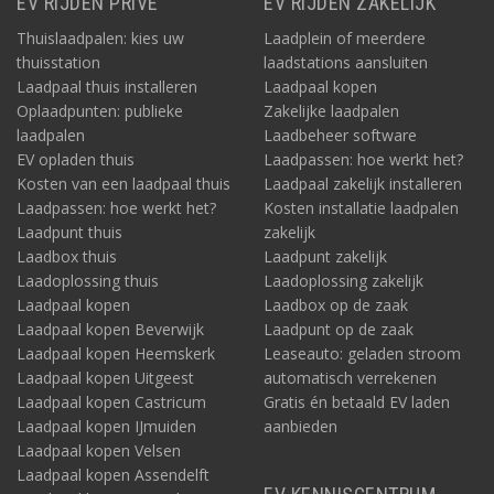
EV RIJDEN PRIVÉ
EV RIJDEN ZAKELIJK
Thuislaadpalen: kies uw
Laadplein of meerdere
thuisstation
laadstations aansluiten
Laadpaal thuis installeren
Laadpaal kopen
Oplaadpunten: publieke
Zakelijke laadpalen
laadpalen
Laadbeheer software
EV opladen thuis
Laadpassen: hoe werkt het?
Kosten van een laadpaal thuis
Laadpaal zakelijk installeren
Laadpassen: hoe werkt het?
Kosten installatie laadpalen
Laadpunt thuis
zakelijk
Laadbox thuis
Laadpunt zakelijk
Laadoplossing thuis
Laadoplossing zakelijk
Laadpaal kopen
Laadbox op de zaak
Laadpaal kopen Beverwijk
Laadpunt op de zaak
Laadpaal kopen Heemskerk
Leaseauto: geladen stroom
Laadpaal kopen Uitgeest
automatisch verrekenen
Laadpaal kopen Castricum
Gratis én betaald EV laden
Laadpaal kopen IJmuiden
aanbieden
Laadpaal kopen Velsen
Laadpaal kopen Assendelft