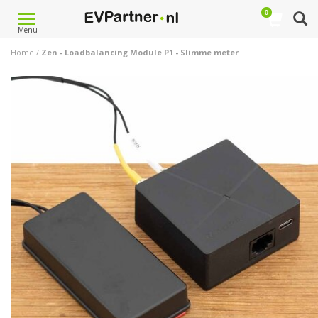
0
Toggle
Menu
navigation
Home
/
Zen - Loadbalancing Module P1 - Slimme meter