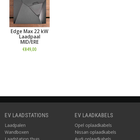
Edge Max 22 kW
Laadpaal
MID/ERE
€849,00
Informatie
EV LAADSTATIONS
EV LAADKABELS
Laadpalen
Opel oplaadkabels
Wandboxen
Nissan oplaadkabels
Laadstation thuis
Audi oplaadkabels