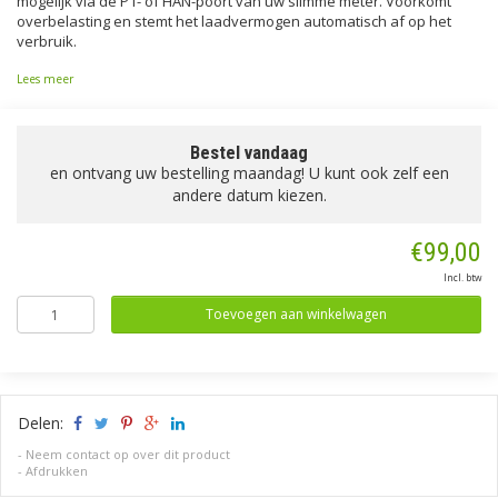
mogelijk via de P1- of HAN-poort van uw slimme meter. Voorkomt
overbelasting en stemt het laadvermogen automatisch af op het
verbruik.
Lees meer
Bestel vandaag
en ontvang uw bestelling maandag! U kunt ook zelf een
andere datum kiezen.
€99,00
Incl. btw
Toevoegen aan winkelwagen
Delen:
-
Neem contact op over dit product
-
Afdrukken