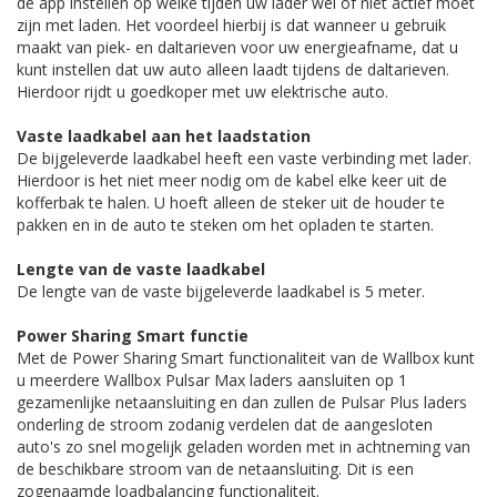
de app instellen op welke tijden uw lader wel of niet actief moet
zijn met laden. Het voordeel hierbij is dat wanneer u gebruik
maakt van piek- en daltarieven voor uw energieafname, dat u
kunt instellen dat uw auto alleen laadt tijdens de daltarieven.
Hierdoor rijdt u goedkoper met uw elektrische auto.
Vaste laadkabel aan het laadstation
De bijgeleverde laadkabel heeft een vaste verbinding met lader.
Hierdoor is het niet meer nodig om de kabel elke keer uit de
kofferbak te halen. U hoeft alleen de steker uit de houder te
pakken en in de auto te steken om het opladen te starten.
Lengte van de vaste laadkabel
De lengte van de vaste bijgeleverde laadkabel is 5 meter.
Power Sharing Smart functie
Met de Power Sharing Smart functionaliteit van de Wallbox kunt
u meerdere Wallbox Pulsar Max laders aansluiten op 1
gezamenlijke netaansluiting en dan zullen de Pulsar Plus laders
onderling de stroom zodanig verdelen dat de aangesloten
auto's zo snel mogelijk geladen worden met in achtneming van
de beschikbare stroom van de netaansluiting. Dit is een
zogenaamde loadbalancing functionaliteit.