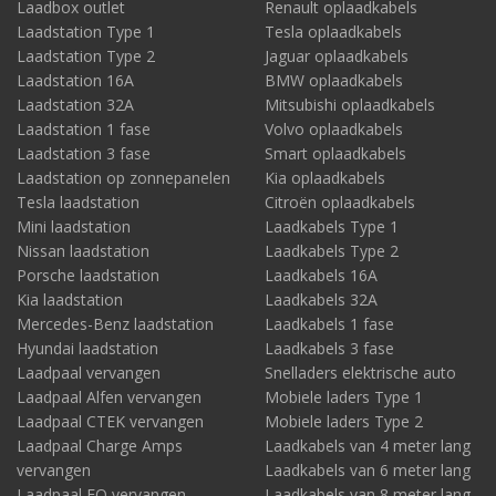
Laadbox outlet
Renault oplaadkabels
Laadstation Type 1
Tesla oplaadkabels
Laadstation Type 2
Jaguar oplaadkabels
Laadstation 16A
BMW oplaadkabels
Laadstation 32A
Mitsubishi oplaadkabels
Laadstation 1 fase
Volvo oplaadkabels
Laadstation 3 fase
Smart oplaadkabels
Laadstation op zonnepanelen
Kia oplaadkabels
Tesla laadstation
Citroën oplaadkabels
Mini laadstation
Laadkabels Type 1
Nissan laadstation
Laadkabels Type 2
Porsche laadstation
Laadkabels 16A
Kia laadstation
Laadkabels 32A
Mercedes-Benz laadstation
Laadkabels 1 fase
Hyundai laadstation
Laadkabels 3 fase
Laadpaal vervangen
Snelladers elektrische auto
Laadpaal Alfen vervangen
Mobiele laders Type 1
Laadpaal CTEK vervangen
Mobiele laders Type 2
Laadpaal Charge Amps
Laadkabels van 4 meter lang
vervangen
Laadkabels van 6 meter lang
Laadpaal EO vervangen
Laadkabels van 8 meter lang