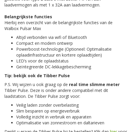
laadvermogen als met 1 x 32A aan laadvermogen.
Belangrijkste functies
Hierbij een overzicht van de belangrijkste functies van de
Walbox Pulsar Max
Altijd verbonden via wifi of Bluetooth
Compact en modern ontwerp
Powerboost-technologie (Optioneel: Optimalisatie
oplaadinfrastructuur en kortere oplaadtijden)
LED’s voor de oplaadstatus
Geïntegreerde DC-lekkagebescherming
Tip: bekijk ook de
Tibber
Pulse
P.S. Wij wijzen u ook graag op de
real time slimme meter
Tibber
Pulse
. Deze is onder andere compatibel met dit
laadstation. De
Tibber
Pulse
zorgt voor:
Veilig laden zonder overbelasting
Slim besparen op energieverbruik
Volledig inzicht in verbruik en apparaten
Optimalisatie van zonnestroom en
daltarieven
Denkt u eraan de
Tibber
Pulse
bij te bestellen? Klik dan
hier
voor