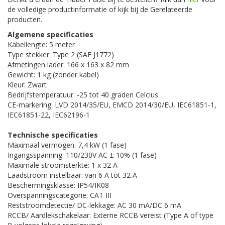
de volledige productinformatie of kijk bij de Gerelateerde
producten.
Algemene specificaties
Kabellengte: 5 meter
Type stekker: Type 2 (SAE J1772)
Afmetingen lader: 166 x 163 x 82 mm
Gewicht: 1 kg (zonder kabel)
Kleur: Zwart
Bedrijfstemperatuur: -25 tot 40 graden Celcius
CE-markering: LVD 2014/35/EU, EMCD 2014/30/EU, IEC61851-1,
IEC61851-22, IEC62196-1
Technische specificaties
Maximaal vermogen: 7,4 kW (1 fase)
Ingangsspanning: 110/230V AC ± 10% (1 fase)
Maximale stroomsterkte: 1 x 32 A
Laadstroom instelbaar: van 6 A tot 32 A
Beschermingsklasse: IP54/IK08
Overspanningscategorie: CAT III
Reststroomdetectie/ DC-lekkage: AC 30 mA/DC 6 mA
RCCB/ Aardlekschakelaar: Externe RCCB vereist (Type A of type