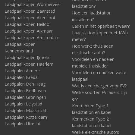
Laadpaal kopen Wormerveer
laadstation?
Laadpaal kopen Zaanstad
Hoe een laadstation
Laadpaal kopen Akersloot
installeren?
Laadpaal kopen Heiloo
Laden in het openbaar: waar?
Laadpaal kopen Alkmaar
Laadstation kopen met KWh
Laadpaal kopen Amsterdam
meter?
Laadpaal kopen
Hoe werkt thuisladen
Kennemerland
elektrische auto?
Laadpaal kopen IJmond
Voordelen en nadelen
Laadpaal kopen Haarlem
mobiele thuislader
Laadpalen Almere
Voordelen en nadelen vaste
Laadpalen Breda
laadpaal
Laadpalen Den Haag
Wat is een charger voor EV?
Laadpalen Eindhoven
Welke soorten EV laders zijn
Laadpalen Groningen
er?
Laadpalen Lelystad
Kenmerken Type 1
Laadpalen Maastricht
laadstation en kabel
Laadpalen Rotterdam
Kenmerken Type 2
Laadpalen Utrecht
laadstation en kabel
Welke elektrische auto's