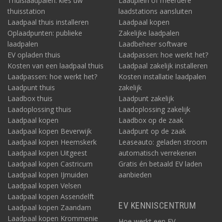
Thuislaadpalen: kies uw
Laadplein of meerdere
thuisstation
laadstations aansluiten
Laadpaal thuis installeren
Laadpaal kopen
Oplaadpunten: publieke
Zakelijke laadpalen
laadpalen
Laadbeheer software
EV opladen thuis
Laadpassen: hoe werkt het?
Kosten van een laadpaal thuis
Laadpaal zakelijk installeren
Laadpassen: hoe werkt het?
Kosten installatie laadpalen
Laadpunt thuis
zakelijk
Laadbox thuis
Laadpunt zakelijk
Laadoplossing thuis
Laadoplossing zakelijk
Laadpaal kopen
Laadbox op de zaak
Laadpaal kopen Beverwijk
Laadpunt op de zaak
Laadpaal kopen Heemskerk
Leaseauto: geladen stroom
Laadpaal kopen Uitgeest
automatisch verrekenen
Laadpaal kopen Castricum
Gratis én betaald EV laden
Laadpaal kopen IJmuiden
aanbieden
Laadpaal kopen Velsen
Laadpaal kopen Assendelft
EV KENNISCENTRUM
Laadpaal kopen Zaandam
Laadpaal kopen Krommenie
Hoe werkt een EV