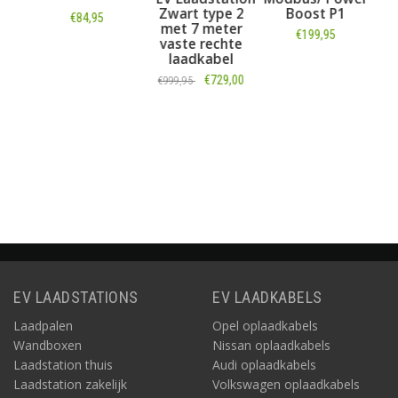
Zwart type 2
Boost P1
L
€84,95
met 7 meter
Z
€199,95
vaste rechte
m
Informatie
laadkabel
l
rec
Informatie
€729,00
€999,95
Informatie
EV LAADSTATIONS
EV LAADKABELS
Laadpalen
Opel oplaadkabels
Wandboxen
Nissan oplaadkabels
Laadstation thuis
Audi oplaadkabels
Laadstation zakelijk
Volkswagen oplaadkabels