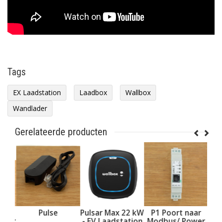
Tags
EX Laadstation
Laadbox
Wallbox
Wandlader
Gerelateerde producten
r 1
Pulse
Pulsar Max 22 kW
P1 Poort naar
Pu
ower
- EV Laadstation
Modbus/ Power