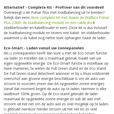
Alternatief - Complete Kit - Profiteer van dit voordeel!
Overweegt u de Pulsar Plus met loadbalancing uit te breiden?
Bekijk dan eens
deze complete kit met daarin de Wallbox Pulsar
Plus 22kW, de loadbalancing module en een cable doc
k
(stekkerhouder en kabelhouder in een). Deze kit is dus inclusief
de loadbalancing module en tevens een kabel- en stekkerhouder
waarmee u de kabel nog netter kunt ophangen naast de lader.
Eco-Smart - Laden vanuit uw zonnepanelen
Als u zonnepanelen heeft dan kunt u met de Eco-Smart functie
uw lader zo instellen dat u maximaal gebruik maakt van uw
eigen opgewekte energie. De Eco-Smart functie is instelbaar op
twee manieren, te weten de Full Green-stand en de Eco-stand.
De Full Green-stand detecteert wanneer er bij u thuis voldoende
overschot aan groene energie beschikbaar is om de auto van
stroom te voorzien (meer dan 6A opgewekte zonne-energie).
Vanaf dat moment begint de auto op te laden. Hiermee is elke
laadbeurt 100% groen. Op de Eco-stand gebruikt de lader
maximaal de opgewekte zonne-energie en vult dit aan met
stroom uit het net om de auto wel zo snel mogelijk op te laden.
U gebruikt hierdoor minder stroom uit het net en zo veel