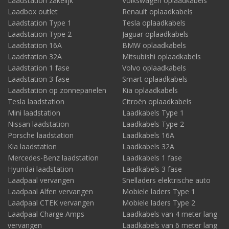
Laadstation zakelijk
Volkswagen oplaadkabels
Laadbox outlet
Renault oplaadkabels
Laadstation Type 1
Tesla oplaadkabels
Laadstation Type 2
Jaguar oplaadkabels
Laadstation 16A
BMW oplaadkabels
Laadstation 32A
Mitsubishi oplaadkabels
Laadstation 1 fase
Volvo oplaadkabels
Laadstation 3 fase
Smart oplaadkabels
Laadstation op zonnepanelen
Kia oplaadkabels
Tesla laadstation
Citroën oplaadkabels
Mini laadstation
Laadkabels Type 1
Nissan laadstation
Laadkabels Type 2
Porsche laadstation
Laadkabels 16A
Kia laadstation
Laadkabels 32A
Mercedes-Benz laadstation
Laadkabels 1 fase
Hyundai laadstation
Laadkabels 3 fase
Laadpaal vervangen
Snelladers elektrische auto
Laadpaal Alfen vervangen
Mobiele laders Type 1
Laadpaal CTEK vervangen
Mobiele laders Type 2
Laadpaal Charge Amps
Laadkabels van 4 meter lang
vervangen
Laadkabels van 6 meter lang