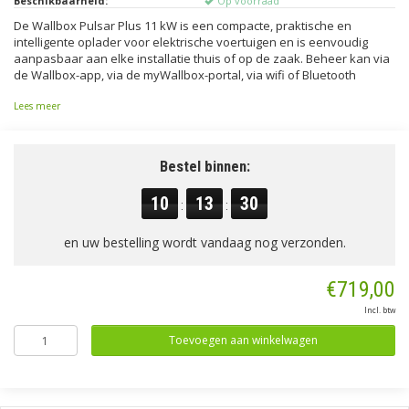
Beschikbaarheid:
Op voorraad
De Wallbox Pulsar Plus 11 kW is een compacte, praktische en
intelligente oplader voor elektrische voertuigen en is eenvoudig
aanpasbaar aan elke installatie thuis of op de zaak. Beheer kan via
de Wallbox-app, via de myWallbox-portal, via wifi of Bluetooth
Lees meer
Bestel binnen:
10
13
30
:
:
en uw bestelling wordt vandaag nog verzonden.
€719,00
Incl. btw
Toevoegen aan winkelwagen