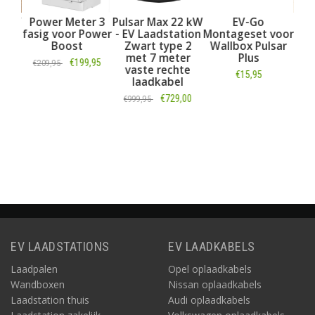
2 kW
Power Meter 3
Pulsar Max 22 kW
EV-Go
C
tion
fasig voor Power
- EV Laadstation
Montageset voor
St
Boost
Zwart type 2
Wallbox Pulsar
€
met 7 meter
Plus
,00
€199,95
€209,95
vaste rechte
€15,95
laadkabel
Informatie
€729,00
€999,95
Informatie
Informatie
EV LAADSTATIONS
EV LAADKABELS
Laadpalen
Opel oplaadkabels
Wandboxen
Nissan oplaadkabels
Laadstation thuis
Audi oplaadkabels