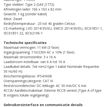
Type stekker: Type 2 (SAE J1772)
Afmetingen lader: 166 x 163 x 82 mm
Gewicht: 1 kg (zonder kabel)
Kleur: Zwart
Bedrijfstemperatuur: -25 tot 40 graden Celcius
CE-markering: LVD 2014/35/EU, EMCD 2014/30/EU, IEC61851-1,
IEC61851-22, IEC62196-1
Technische specificaties
Maximaal vermogen: 11 kW (3 fase)
Ingangsspanning: 110/230V AC ± 10% (1 fase)
Maximale stroomsterkte: 3 x 16 A
Laadstroom instelbaar: van 6 A tot 16 A
Laadkabel details: 7x6 mm2 type 1 kabel Nominale frequentie:
50 Hz/60 Hz
Beschermingsklasse: IP54/IK08
Overspanningscategorie: CAT III
Reststroomdetectie/ DC-lekkage: AC 30 mA/DC 6 mA
RCCB/ Aardlekschakelaar: Externe RCCB vereist (Type A of type
B volgens lokale regelgeving)
Gebruikersinterface en communicatie details