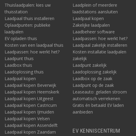
Thuislaadpalen: kies uw
Laadplein of meerdere
thuisstation
laadstations aansluiten
Laadpaal thuis installeren
Laadpaal kopen
Oplaadpunten: publieke
Zakelijke laadpalen
laadpalen
Laadbeheer software
EV opladen thuis
Laadpassen: hoe werkt het?
Kosten van een laadpaal thuis
Laadpaal zakelijk installeren
Laadpassen: hoe werkt het?
Kosten installatie laadpalen
Laadpunt thuis
zakelijk
Laadbox thuis
Laadpunt zakelijk
Laadoplossing thuis
Laadoplossing zakelijk
Laadpaal kopen
Laadbox op de zaak
Laadpaal kopen Beverwijk
Laadpunt op de zaak
Laadpaal kopen Heemskerk
Leaseauto: geladen stroom
Laadpaal kopen Uitgeest
automatisch verrekenen
Laadpaal kopen Castricum
Gratis én betaald EV laden
Laadpaal kopen IJmuiden
aanbieden
Laadpaal kopen Velsen
Laadpaal kopen Assendelft
EV KENNISCENTRUM
Laadpaal kopen Zaandam