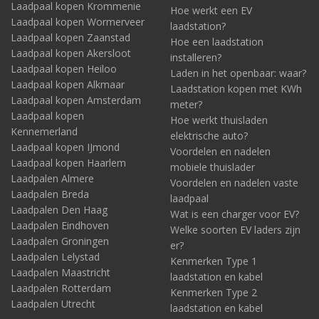
Laadpaal kopen Krommenie
Hoe werkt een EV
Laadpaal kopen Wormerveer
laadstation?
Laadpaal kopen Zaanstad
Hoe een laadstation
Laadpaal kopen Akersloot
installeren?
Laadpaal kopen Heiloo
Laden in het openbaar: waar?
Laadpaal kopen Alkmaar
Laadstation kopen met KWh
Laadpaal kopen Amsterdam
meter?
Laadpaal kopen
Hoe werkt thuisladen
Kennemerland
elektrische auto?
Laadpaal kopen IJmond
Voordelen en nadelen
Laadpaal kopen Haarlem
mobiele thuislader
Laadpalen Almere
Voordelen en nadelen vaste
Laadpalen Breda
laadpaal
Laadpalen Den Haag
Wat is een charger voor EV?
Laadpalen Eindhoven
Welke soorten EV laders zijn
Laadpalen Groningen
er?
Laadpalen Lelystad
Kenmerken Type 1
Laadpalen Maastricht
laadstation en kabel
Laadpalen Rotterdam
Kenmerken Type 2
Laadpalen Utrecht
laadstation en kabel