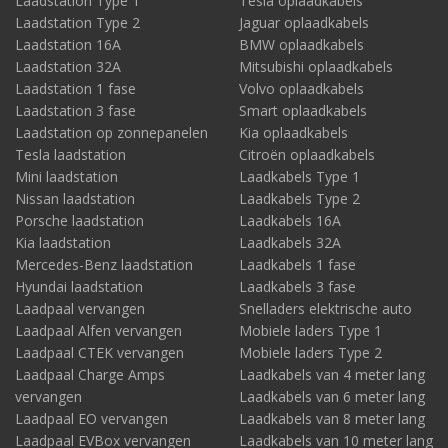
Laadstation Type 1
Tesla oplaadkabels
Laadstation Type 2
Jaguar oplaadkabels
Laadstation 16A
BMW oplaadkabels
Laadstation 32A
Mitsubishi oplaadkabels
Laadstation 1 fase
Volvo oplaadkabels
Laadstation 3 fase
Smart oplaadkabels
Laadstation op zonnepanelen
Kia oplaadkabels
Tesla laadstation
Citroën oplaadkabels
Mini laadstation
Laadkabels Type 1
Nissan laadstation
Laadkabels Type 2
Porsche laadstation
Laadkabels 16A
Kia laadstation
Laadkabels 32A
Mercedes-Benz laadstation
Laadkabels 1 fase
Hyundai laadstation
Laadkabels 3 fase
Laadpaal vervangen
Snelladers elektrische auto
Laadpaal Alfen vervangen
Mobiele laders Type 1
Laadpaal CTEK vervangen
Mobiele laders Type 2
Laadpaal Charge Amps
Laadkabels van 4 meter lang
vervangen
Laadkabels van 6 meter lang
Laadpaal EO vervangen
Laadkabels van 8 meter lang
Laadpaal EVBox vervangen
Laadkabels van 10 meter lang