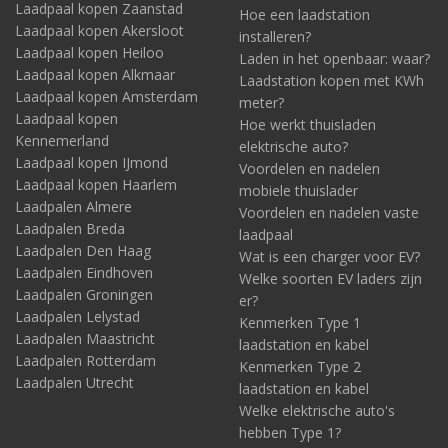
Laadpaal kopen Zaanstad
Hoe een laadstation
Laadpaal kopen Akersloot
installeren?
Laadpaal kopen Heiloo
Laden in het openbaar: waar?
Laadpaal kopen Alkmaar
Laadstation kopen met KWh
Laadpaal kopen Amsterdam
meter?
Laadpaal kopen
Hoe werkt thuisladen
Kennemerland
elektrische auto?
Laadpaal kopen IJmond
Voordelen en nadelen
Laadpaal kopen Haarlem
mobiele thuislader
Laadpalen Almere
Voordelen en nadelen vaste
Laadpalen Breda
laadpaal
Laadpalen Den Haag
Wat is een charger voor EV?
Laadpalen Eindhoven
Welke soorten EV laders zijn
Laadpalen Groningen
er?
Laadpalen Lelystad
Kenmerken Type 1
Laadpalen Maastricht
laadstation en kabel
Laadpalen Rotterdam
Kenmerken Type 2
Laadpalen Utrecht
laadstation en kabel
Welke elektrische auto's
hebben Type 1?