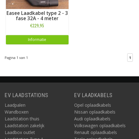
Easee Laadkabel type 2 - 3
fase 32A - 4 meter
€229,95
Informatie
Pagina 1 van 1
1
EV LAADSTATIONS
EV LAADKABELS
Laadpalen
Opel oplaadkabels
Wandboxen
Nissan oplaadkabels
Laadstation thuis
Audi oplaadkabels
Laadstation zakelijk
Volkswagen oplaadkabels
Laadbox outlet
Renault oplaadkabels