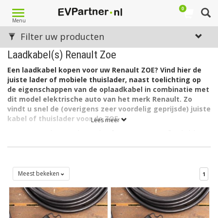
0
Toggle
Menu
navigation
Filter uw producten
Laadkabel(s) Renault Zoe
Een laadkabel kopen voor uw Renault ZOE? Vind hier de
juiste lader of mobiele thuislader, naast toelichting op
de eigenschappen van de oplaadkabel in combinatie met
dit model elektrische auto van het merk Renault. Zo
vindt u snel de (overigens zeer voordelig geprijsde) juiste
kabel of thuislader voor de ZOE.
Lees meer
De accu van de Renault ZOE heeft een capaciteit afhankelijk van
het model. Er zijn verschillende modellen van de ZOE: de
ZOE
R90
, de
ZOE R90 Entry
en de
ZOE R110
. Al deze uitvoeringen
kunnen laden via 3 fase met maximaal 32A. (3 x 7,4kW = 22kW)
Meest bekeken
1
Welk type laadkabel voor de Renault ZOE?
De Renault ZOE heeft aan autozijde een aansluiting Type 2 en
kan laden via 3 fase met 32 ampère. Hiervoor is een EV
laadkabel Type 2, 3 fase, 32A geschikt.