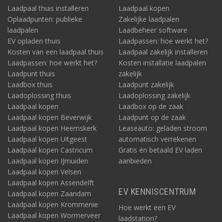
Laadpaal thuis installeren
Laadpaal kopen
Oplaadpunten: publieke
Zakelijke laadpalen
laadpalen
Laadbeheer software
EV opladen thuis
Laadpassen: hoe werkt het?
Kosten van een laadpaal thuis
Laadpaal zakelijk installeren
Laadpassen: hoe werkt het?
Kosten installatie laadpalen
Laadpunt thuis
zakelijk
Laadbox thuis
Laadpunt zakelijk
Laadoplossing thuis
Laadoplossing zakelijk
Laadpaal kopen
Laadbox op de zaak
Laadpaal kopen Beverwijk
Laadpunt op de zaak
Laadpaal kopen Heemskerk
Leaseauto: geladen stroom
Laadpaal kopen Uitgeest
automatisch verrekenen
Laadpaal kopen Castricum
Gratis én betaald EV laden
Laadpaal kopen IJmuiden
aanbieden
Laadpaal kopen Velsen
Laadpaal kopen Assendelft
EV KENNISCENTRUM
Laadpaal kopen Zaandam
Laadpaal kopen Krommenie
Hoe werkt een EV
Laadpaal kopen Wormerveer
laadstation?