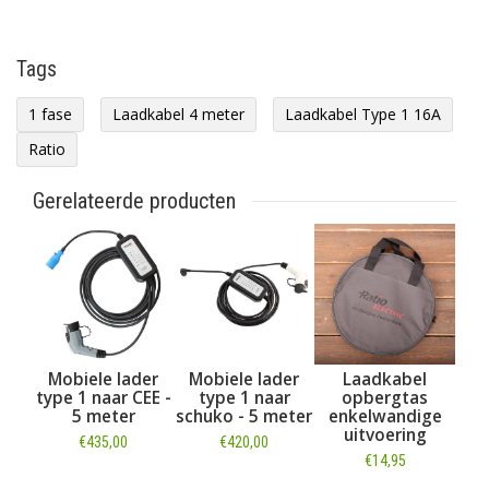
Tags
1 fase
Laadkabel 4 meter
Laadkabel Type 1 16A
Ratio
Gerelateerde producten
Mobiele lader
Mobiele lader
Laadkabel
type 1 naar CEE -
type 1 naar
opbergtas
5 meter
schuko - 5 meter
enkelwandige
uitvoering
€435,00
€420,00
€14,95