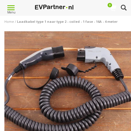
0
Toggle
Menu
navigation
Home
/
Laadkabel type 1 naar type 2 - coiled - 1 fase - 16A - 4 meter