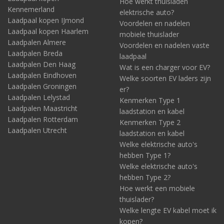
Hoe werkt thuisladen
Kennemerland
elektrische auto?
Laadpaal kopen IJmond
Voordelen en nadelen
Laadpaal kopen Haarlem
mobiele thuislader
Laadpalen Almere
Voordelen en nadelen vaste
Laadpalen Breda
laadpaal
Laadpalen Den Haag
Wat is een charger voor EV?
Laadpalen Eindhoven
Welke soorten EV laders zijn
Laadpalen Groningen
er?
Laadpalen Lelystad
Kenmerken Type 1
Laadpalen Maastricht
laadstation en kabel
Laadpalen Rotterdam
Kenmerken Type 2
Laadpalen Utrecht
laadstation en kabel
Welke elektrische auto's
hebben Type 1?
Welke elektrische auto's
hebben Type 2?
Hoe werkt een mobiele
thuislader?
Welke lengte EV kabel moet ik
kopen?