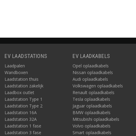
Informatie
Informatie
Informatie
EV LAADSTATIONS
EV LAADKABELS
Laadpalen
Opel oplaadkabels
Wandboxen
Nissan oplaadkabels
Laadstation thuis
Audi oplaadkabels
Laadstation zakelijk
Volkswagen oplaadkabels
Laadbox outlet
Renault oplaadkabels
Laadstation Type 1
Tesla oplaadkabels
Laadstation Type 2
Jaguar oplaadkabels
Laadstation 16A
BMW oplaadkabels
Laadstation 32A
Mitsubishi oplaadkabels
Laadstation 1 fase
Volvo oplaadkabels
Laadstation 3 fase
Smart oplaadkabels