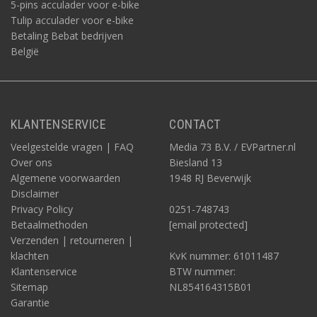
5-pins acculader voor e-bike
Tulip acculader voor e-bike
Betaling Bebat bedrijven
België
KLANTENSERVICE
CONTACT
Veelgestelde vragen | FAQ
Media 73 B.V. / EVPartner.nl
Over ons
Biesland 13
Algemene voorwaarden
1948 RJ Beverwijk
Disclaimer
Privacy Policy
0251-748743
Betaalmethoden
[email protected]
Verzenden | retourneren |
klachten
KvK nummer: 61011487
Klantenservice
BTW nummer:
Sitemap
NL854164315B01
Garantie