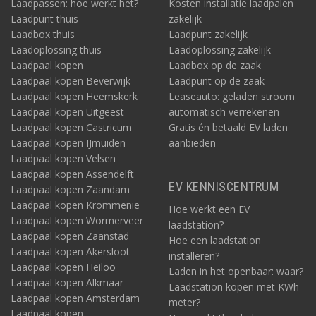
Laadpassen: hoe werkt het?
Kosten installatie laadpalen
Laadpunt thuis
zakelijk
Laadbox thuis
Laadpunt zakelijk
Laadoplossing thuis
Laadoplossing zakelijk
Laadpaal kopen
Laadbox op de zaak
Laadpaal kopen Beverwijk
Laadpunt op de zaak
Laadpaal kopen Heemskerk
Leaseauto: geladen stroom
Laadpaal kopen Uitgeest
automatisch verrekenen
Laadpaal kopen Castricum
Gratis én betaald EV laden
Laadpaal kopen IJmuiden
aanbieden
Laadpaal kopen Velsen
Laadpaal kopen Assendelft
EV KENNISCENTRUM
Laadpaal kopen Zaandam
Laadpaal kopen Krommenie
Hoe werkt een EV
Laadpaal kopen Wormerveer
laadstation?
Laadpaal kopen Zaanstad
Hoe een laadstation
Laadpaal kopen Akersloot
installeren?
Laadpaal kopen Heiloo
Laden in het openbaar: waar?
Laadpaal kopen Alkmaar
Laadstation kopen met KWh
Laadpaal kopen Amsterdam
meter?
Laadpaal kopen