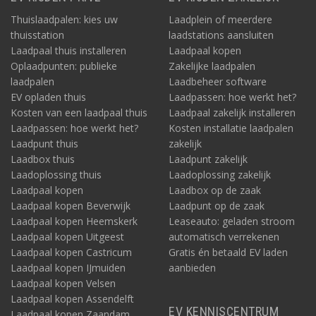
Thuislaadpalen: kies uw
Laadplein of meerdere
thuisstation
laadstations aansluiten
Laadpaal thuis installeren
Laadpaal kopen
Oplaadpunten: publieke
Zakelijke laadpalen
laadpalen
Laadbeheer software
EV opladen thuis
Laadpassen: hoe werkt het?
Kosten van een laadpaal thuis
Laadpaal zakelijk installeren
Laadpassen: hoe werkt het?
Kosten installatie laadpalen
Laadpunt thuis
zakelijk
Laadbox thuis
Laadpunt zakelijk
Laadoplossing thuis
Laadoplossing zakelijk
Laadpaal kopen
Laadbox op de zaak
Laadpaal kopen Beverwijk
Laadpunt op de zaak
Laadpaal kopen Heemskerk
Leaseauto: geladen stroom
Laadpaal kopen Uitgeest
automatisch verrekenen
Laadpaal kopen Castricum
Gratis én betaald EV laden
Laadpaal kopen IJmuiden
aanbieden
Laadpaal kopen Velsen
Laadpaal kopen Assendelft
EV KENNISCENTRUM
Laadpaal kopen Zaandam