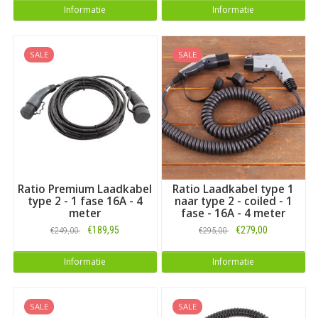
Informatie
Informatie
SALE
SALE
Ratio Premium Laadkabel
Ratio Laadkabel type 1
type 2 - 1 fase 16A - 4
naar type 2 - coiled - 1
meter
fase - 16A - 4 meter
€189,95
€279,00
€249,00
€295,00
Informatie
Informatie
SALE
SALE