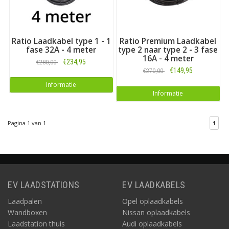
Ratio Laadkabel type 1 - 1
Ratio Premium Laadkabel
fase 32A - 4 meter
type 2 naar type 2 - 3 fase
16A - 4 meter
€234,95
€280,00
€149,95
€270,00
Informatie
Informatie
Pagina 1 van 1
1
EV LAADSTATIONS
EV LAADKABELS
Laadpalen
Opel oplaadkabels
Wandboxen
Nissan oplaadkabels
Laadstation thuis
Audi oplaadkabels