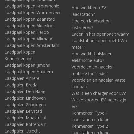
Laadpaal kopen Krommenie
Hoe werkt een EV
Laadpaal kopen Wormerveer
laadstation?
Laadpaal kopen Zaanstad
Hoe een laadstation
Laadpaal kopen Akersloot
installeren?
Laadpaal kopen Heiloo
Laden in het openbaar: waar?
Laadpaal kopen Alkmaar
Laadstation kopen met KWh
Laadpaal kopen Amsterdam
meter?
Laadpaal kopen
Hoe werkt thuisladen
Kennemerland
elektrische auto?
Laadpaal kopen IJmond
Voordelen en nadelen
Laadpaal kopen Haarlem
mobiele thuislader
Laadpalen Almere
Voordelen en nadelen vaste
Laadpalen Breda
laadpaal
Laadpalen Den Haag
Wat is een charger voor EV?
Laadpalen Eindhoven
Welke soorten EV laders zijn
Laadpalen Groningen
er?
Laadpalen Lelystad
Kenmerken Type 1
Laadpalen Maastricht
laadstation en kabel
Laadpalen Rotterdam
Kenmerken Type 2
Laadpalen Utrecht
laadstation en kabel