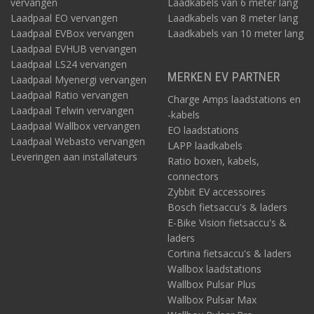
vervangen
Laadkabels van 6 meter lang
Laadpaal EO vervangen
Laadkabels van 8 meter lang
Laadpaal EVBox vervangen
Laadkabels van 10 meter lang
Laadpaal EVHUB vervangen
Laadpaal LS24 vervangen
MERKEN EV PARTNER
Laadpaal Myenergi vervangen
Laadpaal Ratio vervangen
Charge Amps laadstations en
Laadpaal Telwin vervangen
-kabels
Laadpaal Wallbox vervangen
EO laadstations
Laadpaal Webasto vervangen
LAPP laadkabels
Leveringen aan installateurs
Ratio boxen, kabels,
connectors
Zybbit EV accessoires
Bosch fietsaccu's & laders
E-Bike Vision fietsaccu's &
laders
Cortina fietsaccu's & laders
Wallbox laadstations
Wallbox Pulsar Plus
Wallbox Pulsar Max