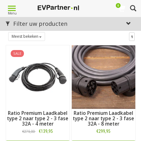
0
Toggle
Menu
navigation
Filter uw producten
Meest bekeken
1
SALE
Ratio Premium Laadkabel
Ratio Premium Laadkabel
type 2 naar type 2 - 3 fase
type 2 naar type 2 - 3 fase
32A - 4 meter
32A - 8 meter
€139,95
€299,95
€275,00