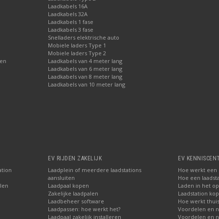
Laadkabels 16A
Laadkabels 32A
Laadkabels 1 fase
Laadkabels 3 fase
Snelladers elektrische auto
Mobiele laders Type 1
Mobiele laders Type 2
gen
Laadkabels van 4 meter lang
Laadkabels van 6 meter lang
Laadkabels van 8 meter lang
Laadkabels van 10 meter lang
EV RIJDEN ZAKELIJK
EV KENNISCEN
ation
Laadplein of meerdere laadstations
Hoe werkt een E
aansluiten
Hoe een laadsta
len
Laadpaal kopen
Laden in het o
Zakelijke laadpalen
Laadstation ko
Laadbeheer software
Hoe werkt thuis
Laadpassen: hoe werkt het?
Voordelen en n
Laadpaal zakelijk installeren
Voordelen en n