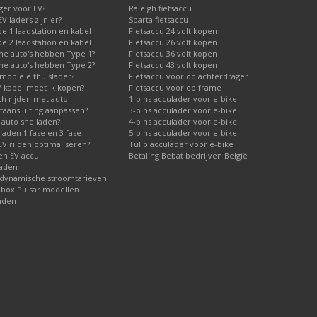
ger voor EV?
Raleigh fietsaccu
V laders zijn er?
Sparta fietsaccu
 1 laadstation en kabel
Fietsaccu 24 volt kopen
 2 laadstation en kabel
Fietsaccu 26 volt kopen
he auto's hebben Type 1?
Fietsaccu 36 volt kopen
he auto's hebben Type 2?
Fietsaccu 43 volt kopen
mobiele thuislader?
Fietsaccu voor op achterdrager
V kabel moet ik kopen?
Fietsaccu voor op frame
ch rijden met auto
1-pins acculader voor e-bike
taansluiting aanpassen?
3-pins acculader voor e-bike
 auto snelladen?
4-pins acculader voor e-bike
laden 1 fase en 3 fase
5-pins acculader voor e-bike
V rijden optimaliseren?
Tulip acculader voor e-bike
 en EV accu
Betaling Bebat bedrijven België
laden
 dynamische stroomtarieven
lbox Pulsar modellen
aden