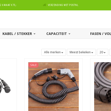
 VANAF €75,-
VERZENDING MET POSTNL
KABEL / STEKKER
CAPACITEIT
FASEN / V
Alle merken
Meest bekeken
20
SALE