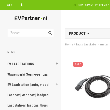
NL
GRATIS PAKKETVERZENDING
PRODUCT
Home
/
Tags
/
Laadkabel 4 meter
MENU
EV LAADSTATIONS
SALE
Wagenpark/ Semi-openbaar
EV Laadstation | auto, model
Laadbox | wandbox | laadpaal
Laadstation | laadpaal thuis