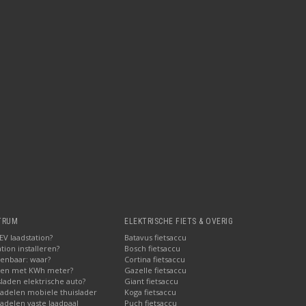
TRUM
ELEKTRISCHE FIETS & OVERIG
V laadstation?
Batavus fietsaccu
tion installeren?
Bosch fietsaccu
penbaar: waar?
Cortina fietsaccu
pen met KWh meter?
Gazelle fietsaccu
laden elektrische auto?
Giant fietsaccu
adelen mobiele thuislader
Koga fietsaccu
adelen vaste laadpaal
Puch fietsaccu