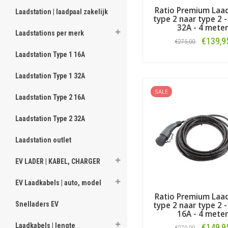
Ratio Premium Laa
Laadstation | laadpaal zakelijk
type 2 naar type 2 -
32A - 4 meter
Laadstations per merk
€139,9
€275,00
Laadstation Type 1 16A
Bestellen
Laadstation Type 1 32A
SALE
Laadstation Type 2 16A
Laadstation Type 2 32A
Laadstation outlet
EV LADER | KABEL, CHARGER
EV Laadkabels | auto, model
Ratio Premium Laa
Snelladers EV
type 2 naar type 2 -
16A - 4 meter
Laadkabels | lengte
€149,9