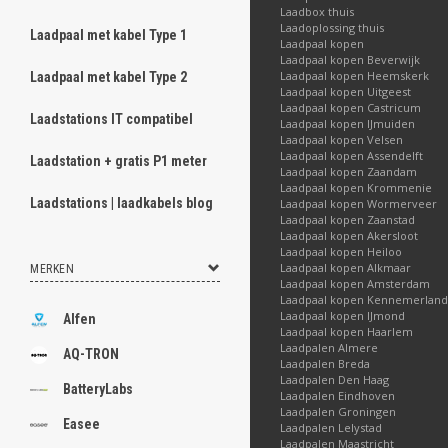
Laadbox thuis
Laadoplossing thuis
Laadpaal met kabel Type 1
Laadpaal kopen
Laadpaal kopen Beverwijk
Laadpaal kopen Heemskerk
Laadpaal met kabel Type 2
Laadpaal kopen Uitgeest
Laadpaal kopen Castricum
Laadstations IT compatibel
Laadpaal kopen IJmuiden
Laadpaal kopen Velsen
Laadpaal kopen Assendelft
Laadstation + gratis P1 meter
Laadpaal kopen Zaandam
Laadpaal kopen Krommenie
Laadstations | laadkabels blog
Laadpaal kopen Wormerveer
Laadpaal kopen Zaanstad
Laadpaal kopen Akersloot
Laadpaal kopen Heiloo
Laadpaal kopen Alkmaar
MERKEN
Laadpaal kopen Amsterdam
Laadpaal kopen Kennemerland
Laadpaal kopen IJmond
Alfen
Laadpaal kopen Haarlem
Laadpalen Almere
AQ-TRON
Laadpalen Breda
Laadpalen Den Haag
BatteryLabs
Laadpalen Eindhoven
Laadpalen Groningen
Easee
Laadpalen Lelystad
Laadpalen Maastricht