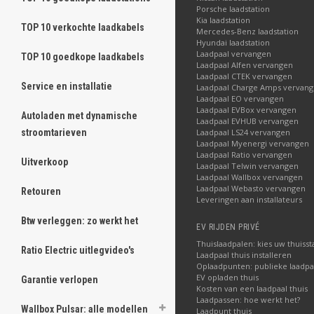
Porsche laadstation
Kia laadstation
TOP 10 verkochte laadkabels
Mercedes-Benz laadstation
Hyundai laadstation
Laadpaal vervangen
TOP 10 goedkope laadkabels
Laadpaal Alfen vervangen
Laadpaal CTEK vervangen
Service en installatie
Laadpaal Charge Amps vervan
Laadpaal EO vervangen
Laadpaal EVBox vervangen
Autoladen met dynamische
Laadpaal EVHUB vervangen
stroomtarieven
Laadpaal LS24 vervangen
Laadpaal Myenergi vervangen
Laadpaal Ratio vervangen
Uitverkoop
Laadpaal Telwin vervangen
Laadpaal Wallbox vervangen
Laadpaal Webasto vervangen
Retouren
Leveringen aan installateurs
Btw verleggen: zo werkt het
EV RIJDEN PRIVÉ
Thuislaadpalen: kies uw thuisst
Ratio Electric uitlegvideo's
Laadpaal thuis installeren
Oplaadpunten: publieke laadpa
EV opladen thuis
Garantie verlopen
Kosten van een laadpaal thuis
Laadpassen: hoe werkt het?
Wallbox Pulsar: alle modellen
Laadpunt thuis