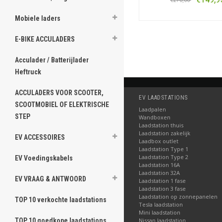
€270,00
Mobiele laders
Bestellen
E-BIKE ACCULADERS
Acculader / Batterijlader
Heftruck
ACCULADERS VOOR SCOOTER,
EV LAADSTATIONS
SCOOTMOBIEL OF ELEKTRISCHE
Laadpalen
STEP
Wandboxen
Laadstation thuis
Laadstation zakelijk
EV ACCESSOIRES
Laadbox outlet
Laadstation Type 1
Laadstation Type 2
EV Voedingskabels
Laadstation 16A
Laadstation 32A
EV VRAAG & ANTWOORD
Laadstation 1 fase
Laadstation 3 fase
Laadstation op zonnepanelen
TOP 10 verkochte laadstations
Tesla laadstation
Mini laadstation
TOP 10 goedkope laadstations
Nissan laadstation