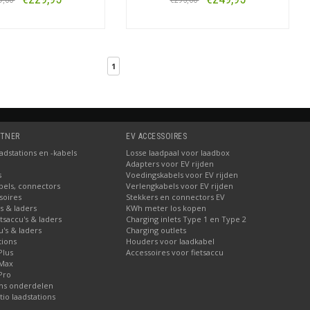
9,00
€295,00
Bestellen
Bestellen
1
RTNER
EV ACCESSOIRES
dstations en -kabels
Losse laadpaal voor laadbox
Adapters voor EV rijden
s
Voedingskabels voor EV rijden
bels, connectors
Verlengkabels voor EV rijden
soires
Stekkers en connectors EV
's & laders
KWh meter los kopen
etsaccu's & laders
Charging inlets Type 1 en Type 2
u's & laders
Charging outlets
tions
Houders voor laadkabel
Plus
Accessoires voor fietsaccu
 Max
Pro
ons onderdelen
tio laadstations