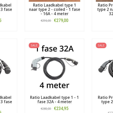
dkabel
Ratio Laadkabel type 1
Ratio P
 3 fase
naar type 2 - coiled - 1 fase
type 2 n
- 16A - 4 meter
32
5
€279,00
€295,00
Bestellen
SALE
SALE
dkabel
Ratio Laadkabel type 1 - 1
Ratio P
 3 fase
fase 32A - 4 meter
type 2
€234,95
€280,00
5