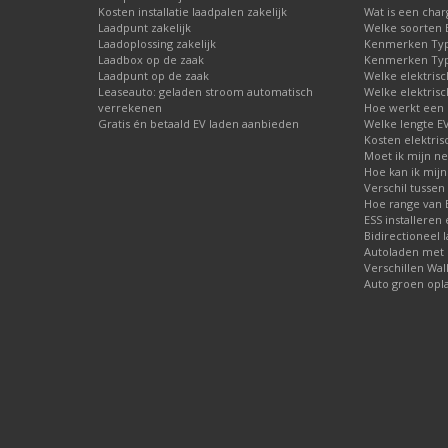
Kosten installatie laadpalen zakelijk
Wat is een char
Laadpunt zakelijk
Welke soorten E
Laadoplossing zakelijk
Kenmerken Type
Laadbox op de zaak
Kenmerken Type
Laadpunt op de zaak
Welke elektrisc
Leaseauto: geladen stroom automatisch
Welke elektrisc
verrekenen
Hoe werkt een 
Gratis én betaald EV laden aanbieden
Welke lengte E
Kosten elektris
Moet ik mijn ne
Hoe kan ik mijn
Verschil tussen 
Hoe range van E
ESS installeren
Bidirectioneel 
Autoladen met
Verschillen Wal
Auto groen opl