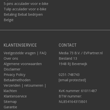
5-pins acculader voor e-bike
Tulip acculader voor e-bike
Betaling Bebat bedrijven
België
KLANTENSERVICE
CONTACT
Veelgestelde vragen | FAQ
Media 73 B.V. / EVPartner.nl
Over ons
Biesland 13
Algemene voorwaarden
1948 RJ Beverwijk
Disclaimer
Privacy Policy
0251-748743
Betaalmethoden
[email protected]
Verzenden | retourneren |
klachten
KvK nummer: 61011487
Klantenservice
BTW nummer:
Sitemap
NL854164315B01
Garantie