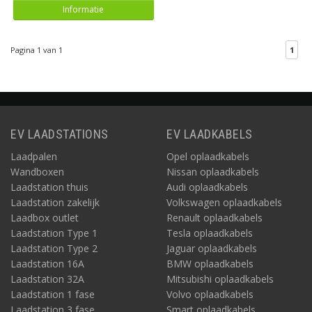
Informatie
Pagina 1 van 1
1
EV LAADSTATIONS
EV LAADKABELS
Laadpalen
Opel oplaadkabels
Wandboxen
Nissan oplaadkabels
Laadstation thuis
Audi oplaadkabels
Laadstation zakelijk
Volkswagen oplaadkabels
Laadbox outlet
Renault oplaadkabels
Laadstation Type 1
Tesla oplaadkabels
Laadstation Type 2
Jaguar oplaadkabels
Laadstation 16A
BMW oplaadkabels
Laadstation 32A
Mitsubishi oplaadkabels
Laadstation 1 fase
Volvo oplaadkabels
Laadstation 3 fase
Smart oplaadkabels