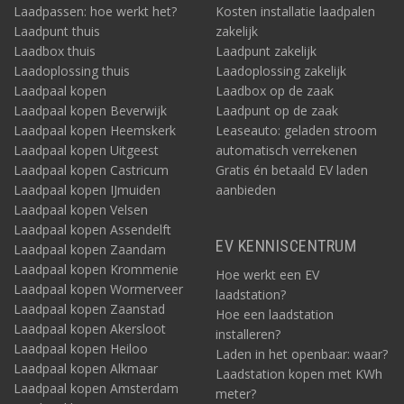
Laadpassen: hoe werkt het?
Kosten installatie laadpalen
Laadpunt thuis
zakelijk
Laadbox thuis
Laadpunt zakelijk
Laadoplossing thuis
Laadoplossing zakelijk
Laadpaal kopen
Laadbox op de zaak
Laadpaal kopen Beverwijk
Laadpunt op de zaak
Laadpaal kopen Heemskerk
Leaseauto: geladen stroom
Laadpaal kopen Uitgeest
automatisch verrekenen
Laadpaal kopen Castricum
Gratis én betaald EV laden
Laadpaal kopen IJmuiden
aanbieden
Laadpaal kopen Velsen
Laadpaal kopen Assendelft
EV KENNISCENTRUM
Laadpaal kopen Zaandam
Laadpaal kopen Krommenie
Hoe werkt een EV
Laadpaal kopen Wormerveer
laadstation?
Laadpaal kopen Zaanstad
Hoe een laadstation
Laadpaal kopen Akersloot
installeren?
Laadpaal kopen Heiloo
Laden in het openbaar: waar?
Laadpaal kopen Alkmaar
Laadstation kopen met KWh
Laadpaal kopen Amsterdam
meter?