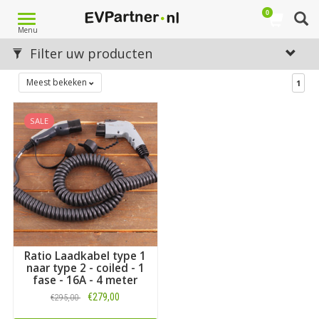
0
Toggle
Menu
navigation
Filter uw producten
Meest bekeken
1
SALE
Ratio Laadkabel type 1
naar type 2 - coiled - 1
fase - 16A - 4 meter
€279,00
€295,00