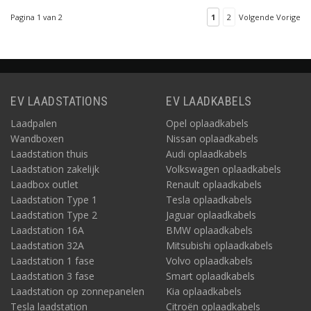
Pagina 1 van 2
1
2
Volgende Vorige
EV LAADSTATIONS
EV LAADKABELS
Laadpalen
Opel oplaadkabels
Wandboxen
Nissan oplaadkabels
Laadstation thuis
Audi oplaadkabels
Laadstation zakelijk
Volkswagen oplaadkabels
Laadbox outlet
Renault oplaadkabels
Laadstation Type 1
Tesla oplaadkabels
Laadstation Type 2
Jaguar oplaadkabels
Laadstation 16A
BMW oplaadkabels
Laadstation 32A
Mitsubishi oplaadkabels
Laadstation 1 fase
Volvo oplaadkabels
Laadstation 3 fase
Smart oplaadkabels
Laadstation op zonnepanelen
Kia oplaadkabels
Tesla laadstation
Citroën oplaadkabels