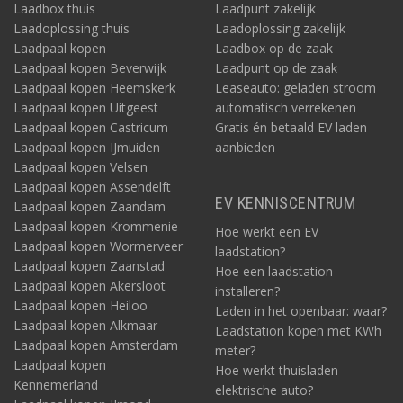
Laadbox thuis
Laadpunt zakelijk
Laadoplossing thuis
Laadoplossing zakelijk
Laadpaal kopen
Laadbox op de zaak
Laadpaal kopen Beverwijk
Laadpunt op de zaak
Laadpaal kopen Heemskerk
Leaseauto: geladen stroom
Laadpaal kopen Uitgeest
automatisch verrekenen
Laadpaal kopen Castricum
Gratis én betaald EV laden
Laadpaal kopen IJmuiden
aanbieden
Laadpaal kopen Velsen
Laadpaal kopen Assendelft
EV KENNISCENTRUM
Laadpaal kopen Zaandam
Laadpaal kopen Krommenie
Hoe werkt een EV
Laadpaal kopen Wormerveer
laadstation?
Laadpaal kopen Zaanstad
Hoe een laadstation
Laadpaal kopen Akersloot
installeren?
Laadpaal kopen Heiloo
Laden in het openbaar: waar?
Laadpaal kopen Alkmaar
Laadstation kopen met KWh
Laadpaal kopen Amsterdam
meter?
Laadpaal kopen
Hoe werkt thuisladen
Kennemerland
elektrische auto?