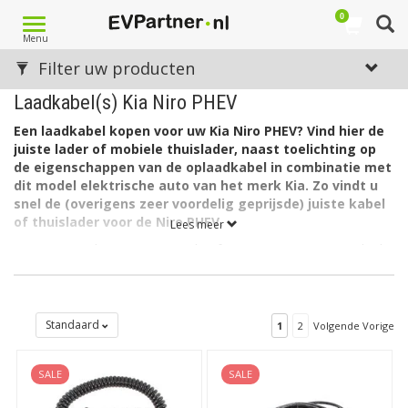
0
Toggle
Menu
navigation
Filter uw producten
Laadkabel(s) Kia Niro PHEV
Een laadkabel kopen voor uw Kia Niro PHEV? Vind hier de
juiste lader of mobiele thuislader, naast toelichting op
de eigenschappen van de oplaadkabel in combinatie met
dit model elektrische auto van het merk Kia. Zo vindt u
snel de (overigens zeer voordelig geprijsde) juiste kabel
of thuislader voor de Niro PHEV.
Lees meer
De accu van de Kia Niro PHEV heeft een capaciteit van 8,9 kWh.
De lader in de auto laadt via 1 fase met maximaal 16A (1 x
3,7kW = 3,7kW).
Welk type laadkabel voor de Kia Niro PHEV?
Standaard
1
2
Volgende Vorige
De Kia Niro PHEV heeft aan autozijde een aansluiting Type 2 en
kan laden via 1 fase met 16 ampère. Hiervoor is een EV
laadkabel Type 2, 1 fase, 16A geschikt.
SALE
SALE
Op zoek naar een oplaadkabel voor een andere Kia?
Zie