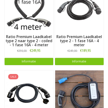
dan ons overzicht met
alle laadkabels voor Kia
. Op zoek naar
een kabel voor een ander merk dan Kia? Maak dan uw keuze bij
ons uitgebreide overzicht met
laadkabels voor alle
automerken
. Of kijk, zoals vermeld, hieronder voor alle laders
en thuisladers die geschikt zijn voor het model
Niro
PHEV
.
Ratio Premium Laadkabel
Ratio Premium Laadkabel
type 2 naar type 2 - coiled
type 2 - 1 fase 16A - 4
- 1 fase 16A - 4 meter
meter
€249,95
€189,95
€295,00
€249,00
Informatie
Informatie
SALE