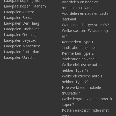
Laadpaal kopen IJmond
Voordelen en nadelen
Laadpaal kopen Haarlem
mobiele thuislader
Laadpalen Almere
Voordelen en nadelen vaste
Laadpalen Breda
laadpaal
Laadpalen Den Haag
Wat is een charger voor EV?
Laadpalen Eindhoven
Welke soorten EV laders zijn
Laadpalen Groningen
er?
Laadpalen Lelystad
Kenmerken Type 1
Laadpalen Maastricht
laadstation en kabel
Laadpalen Rotterdam
Kenmerken Type 2
Laadpalen Utrecht
laadstation en kabel
Welke elektrische auto's
hebben Type 1?
Welke elektrische auto's
hebben Type 2?
Hoe werkt een mobiele
thuislader?
Welke lengte EV kabel moet ik
kopen?
Kosten elektrisch rijden met
auto