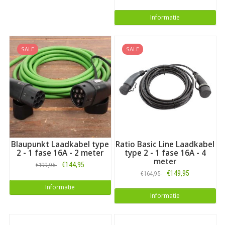
Informatie
SALE
SALE
Blaupunkt Laadkabel type
Ratio Basic Line Laadkabel
2 - 1 fase 16A - 2 meter
type 2 - 1 fase 16A - 4
meter
€144,95
€199,95
€149,95
€164,95
Informatie
Informatie