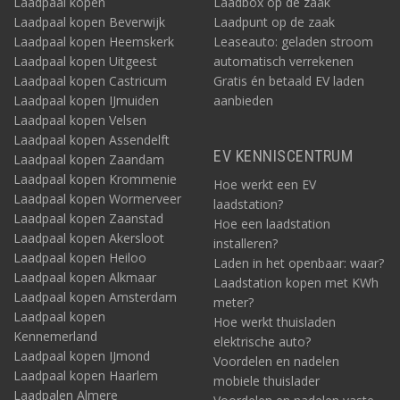
Laadpaal kopen
Laadbox op de zaak
Laadpaal kopen Beverwijk
Laadpunt op de zaak
Laadpaal kopen Heemskerk
Leaseauto: geladen stroom
Laadpaal kopen Uitgeest
automatisch verrekenen
Laadpaal kopen Castricum
Gratis én betaald EV laden
Laadpaal kopen IJmuiden
aanbieden
Laadpaal kopen Velsen
Laadpaal kopen Assendelft
EV KENNISCENTRUM
Laadpaal kopen Zaandam
Laadpaal kopen Krommenie
Hoe werkt een EV
Laadpaal kopen Wormerveer
laadstation?
Laadpaal kopen Zaanstad
Hoe een laadstation
Laadpaal kopen Akersloot
installeren?
Laadpaal kopen Heiloo
Laden in het openbaar: waar?
Laadpaal kopen Alkmaar
Laadstation kopen met KWh
Laadpaal kopen Amsterdam
meter?
Laadpaal kopen
Hoe werkt thuisladen
Kennemerland
elektrische auto?
Laadpaal kopen IJmond
Voordelen en nadelen
Laadpaal kopen Haarlem
mobiele thuislader
Laadpalen Almere