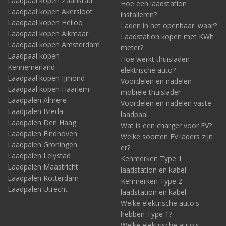
Laadpaal kopen Zaanstad
Hoe een laadstation
Laadpaal kopen Akersloot
installeren?
Laadpaal kopen Heiloo
Laden in het openbaar: waar?
Laadpaal kopen Alkmaar
Laadstation kopen met KWh
Laadpaal kopen Amsterdam
meter?
Laadpaal kopen
Hoe werkt thuisladen
Kennemerland
elektrische auto?
Laadpaal kopen IJmond
Voordelen en nadelen
Laadpaal kopen Haarlem
mobiele thuislader
Laadpalen Almere
Voordelen en nadelen vaste
Laadpalen Breda
laadpaal
Laadpalen Den Haag
Wat is een charger voor EV?
Laadpalen Eindhoven
Welke soorten EV laders zijn
Laadpalen Groningen
er?
Laadpalen Lelystad
Kenmerken Type 1
Laadpalen Maastricht
laadstation en kabel
Laadpalen Rotterdam
Kenmerken Type 2
Laadpalen Utrecht
laadstation en kabel
Welke elektrische auto's
hebben Type 1?
Welke elektrische auto's