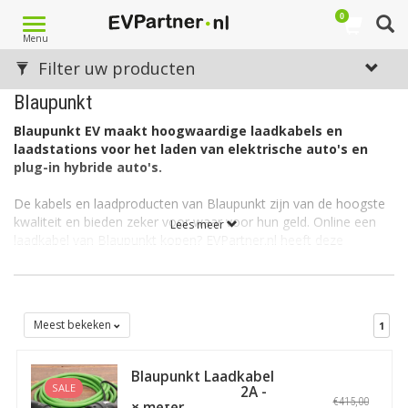
0
Toggle
Menu
navigation
Filter uw producten
Blaupunkt
Blaupunkt EV maakt hoogwaardige laadkabels en
laadstations voor het laden van elektrische auto's en
plug-in hybride auto's.
De kabels en laadproducten van Blaupunkt zijn van de hoogste
kwaliteit en bieden zeker voor waar voor hun geld. Online een
Lees meer
laadkabel van Blaupunkt kopen? EVPartner.nl heeft deze
laadkabels beschikbaar, in verschillende formaten, voor Type 1,
Type 2, 1-fasig en 3-fasig en in verschillende amperages. Uw
aankoop vóór 22:00 verzenden we nog dezelfde dag. Ook
afhalen is mogelijk, bij ons magazijn in Beverwijk. Geef dit aan
Meest bekeken
1
bij uw bestelling en we leggen uw aankoop vast klaar.
Blaupunkt op EVPartner.nl
Blaupunkt Laadkabel
SALE
type 2 - 3 fase 32A -
EVPartner levert producten, services en informatie gerelateerd
€415,00
8 meter