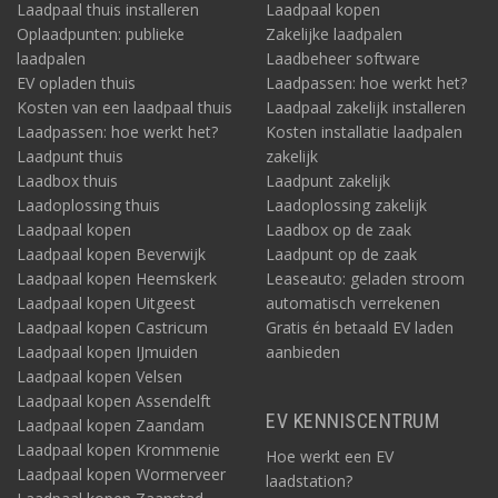
Laadpaal thuis installeren
Laadpaal kopen
Oplaadpunten: publieke
Zakelijke laadpalen
laadpalen
Laadbeheer software
EV opladen thuis
Laadpassen: hoe werkt het?
Kosten van een laadpaal thuis
Laadpaal zakelijk installeren
Laadpassen: hoe werkt het?
Kosten installatie laadpalen
Laadpunt thuis
zakelijk
Laadbox thuis
Laadpunt zakelijk
Laadoplossing thuis
Laadoplossing zakelijk
Laadpaal kopen
Laadbox op de zaak
Laadpaal kopen Beverwijk
Laadpunt op de zaak
Laadpaal kopen Heemskerk
Leaseauto: geladen stroom
Laadpaal kopen Uitgeest
automatisch verrekenen
Laadpaal kopen Castricum
Gratis én betaald EV laden
Laadpaal kopen IJmuiden
aanbieden
Laadpaal kopen Velsen
Laadpaal kopen Assendelft
EV KENNISCENTRUM
Laadpaal kopen Zaandam
Laadpaal kopen Krommenie
Hoe werkt een EV
Laadpaal kopen Wormerveer
laadstation?