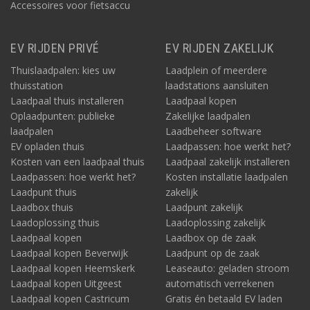
Accessoires voor fietsaccu
EV RIJDEN PRIVÉ
EV RIJDEN ZAKELIJK
Thuislaadpalen: kies uw
Laadplein of meerdere
thuisstation
laadstations aansluiten
Laadpaal thuis installeren
Laadpaal kopen
Oplaadpunten: publieke
Zakelijke laadpalen
laadpalen
Laadbeheer software
EV opladen thuis
Laadpassen: hoe werkt het?
Kosten van een laadpaal thuis
Laadpaal zakelijk installeren
Laadpassen: hoe werkt het?
Kosten installatie laadpalen
Laadpunt thuis
zakelijk
Laadbox thuis
Laadpunt zakelijk
Laadoplossing thuis
Laadoplossing zakelijk
Laadpaal kopen
Laadbox op de zaak
Laadpaal kopen Beverwijk
Laadpunt op de zaak
Laadpaal kopen Heemskerk
Leaseauto: geladen stroom
Laadpaal kopen Uitgeest
automatisch verrekenen
Laadpaal kopen Castricum
Gratis én betaald EV laden