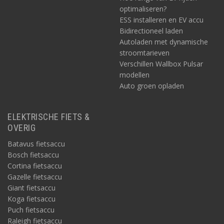
optimaliseren?
ESS installeren en EV accu
Bidirectioneel laden
Autoladen met dynamische
stroomtarieven
Verschillen Wallbox Pulsar
modellen
Auto groen opladen
ELEKTRISCHE FIETS &
OVERIG
Batavus fietsaccu
Bosch fietsaccu
Cortina fietsaccu
Gazelle fietsaccu
Giant fietsaccu
Koga fietsaccu
Puch fietsaccu
Raleigh fietsaccu