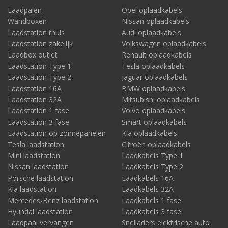
Laadpalen
Opel oplaadkabels
Wandboxen
Nissan oplaadkabels
Laadstation thuis
Audi oplaadkabels
Laadstation zakelijk
Volkswagen oplaadkabels
Laadbox outlet
Renault oplaadkabels
Laadstation Type 1
Tesla oplaadkabels
Laadstation Type 2
Jaguar oplaadkabels
Laadstation 16A
BMW oplaadkabels
Laadstation 32A
Mitsubishi oplaadkabels
Laadstation 1 fase
Volvo oplaadkabels
Laadstation 3 fase
Smart oplaadkabels
Laadstation op zonnepanelen
Kia oplaadkabels
Tesla laadstation
Citroën oplaadkabels
Mini laadstation
Laadkabels Type 1
Nissan laadstation
Laadkabels Type 2
Porsche laadstation
Laadkabels 16A
Kia laadstation
Laadkabels 32A
Mercedes-Benz laadstation
Laadkabels 1 fase
Hyundai laadstation
Laadkabels 3 fase
Laadpaal vervangen
Snelladers elektrische auto