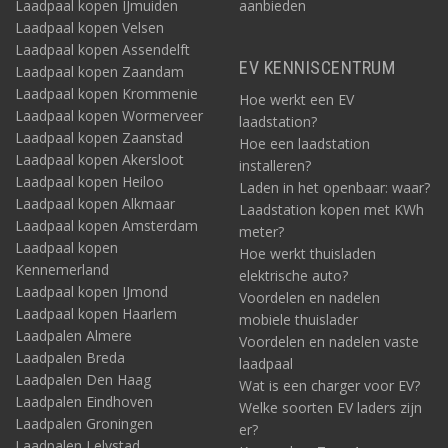
Laadpaal kopen IJmuiden
aanbieden
Laadpaal kopen Velsen
Laadpaal kopen Assendelft
EV KENNISCENTRUM
Laadpaal kopen Zaandam
Laadpaal kopen Krommenie
Hoe werkt een EV
Laadpaal kopen Wormerveer
laadstation?
Laadpaal kopen Zaanstad
Hoe een laadstation
Laadpaal kopen Akersloot
installeren?
Laadpaal kopen Heiloo
Laden in het openbaar: waar?
Laadpaal kopen Alkmaar
Laadstation kopen met KWh
Laadpaal kopen Amsterdam
meter?
Laadpaal kopen
Hoe werkt thuisladen
Kennemerland
elektrische auto?
Laadpaal kopen IJmond
Voordelen en nadelen
Laadpaal kopen Haarlem
mobiele thuislader
Laadpalen Almere
Voordelen en nadelen vaste
Laadpalen Breda
laadpaal
Laadpalen Den Haag
Wat is een charger voor EV?
Laadpalen Eindhoven
Welke soorten EV laders zijn
Laadpalen Groningen
er?
Laadpalen Lelystad