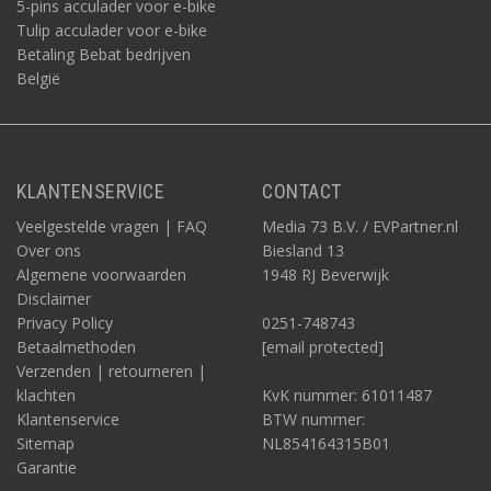
5-pins acculader voor e-bike
Tulip acculader voor e-bike
Betaling Bebat bedrijven
België
KLANTENSERVICE
CONTACT
Veelgestelde vragen | FAQ
Media 73 B.V. / EVPartner.nl
Over ons
Biesland 13
Algemene voorwaarden
1948 RJ Beverwijk
Disclaimer
Privacy Policy
0251-748743
Betaalmethoden
[email protected]
Verzenden | retourneren |
klachten
KvK nummer: 61011487
Klantenservice
BTW nummer:
Sitemap
NL854164315B01
Garantie