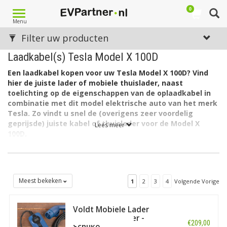
0
Toggle
Menu
navigation
Filter uw producten
Laadkabel(s) Tesla Model X 100D
Een laadkabel kopen voor uw Tesla Model X 100D? Vind
hier de juiste lader of mobiele thuislader, naast
toelichting op de eigenschappen van de oplaadkabel in
combinatie met dit model elektrische auto van het merk
Tesla. Zo vindt u snel de (overigens zeer voordelig
geprijsde) juiste kabel of thuislader voor de Model X
Lees meer
100D.
De accu van de Tesla Model X 100D heeft een capaciteit van
100 kWh. De lader in de auto laadt via 3 fasen met maximaal
32A. ( 3 x 7,4kW = 22kW)
Meest bekeken
1
2
3
4
Volgende Vorige
Welk type laadkabel voor de Tesla Model X 100D?
De Tesla Model X 100D heeft aan autozijde een aansluiting
Type 2 en kan laden via 3 fase met 32 ampère. Hiervoor is een
Voldt Mobiele Lader
EV laadkabel Type 2, 3 fase, 32A geschikt.
Type 2 - 10 meter -
€209,00
Schuko