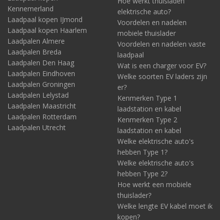
Hoe werkt thuisladen
Kennemerland
elektrische auto?
Laadpaal kopen IJmond
Voordelen en nadelen
Laadpaal kopen Haarlem
mobiele thuislader
Laadpalen Almere
Voordelen en nadelen vaste
Laadpalen Breda
laadpaal
Laadpalen Den Haag
Wat is een charger voor EV?
Laadpalen Eindhoven
Welke soorten EV laders zijn
Laadpalen Groningen
er?
Laadpalen Lelystad
Kenmerken Type 1
Laadpalen Maastricht
laadstation en kabel
Laadpalen Rotterdam
Kenmerken Type 2
Laadpalen Utrecht
laadstation en kabel
Welke elektrische auto's
hebben Type 1?
Welke elektrische auto's
hebben Type 2?
Hoe werkt een mobiele
thuislader?
Welke lengte EV kabel moet ik
kopen?