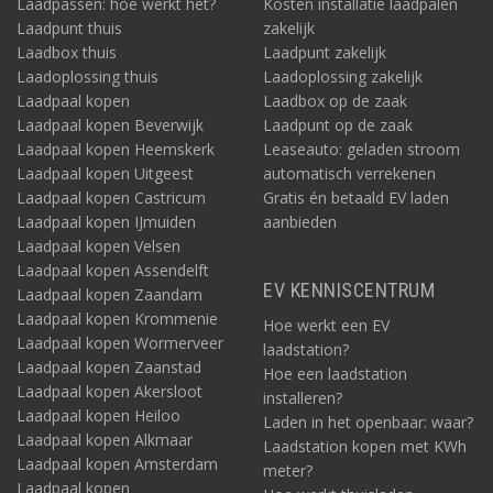
Laadpassen: hoe werkt het?
Kosten installatie laadpalen
Laadpunt thuis
zakelijk
Laadbox thuis
Laadpunt zakelijk
Laadoplossing thuis
Laadoplossing zakelijk
Laadpaal kopen
Laadbox op de zaak
Laadpaal kopen Beverwijk
Laadpunt op de zaak
Laadpaal kopen Heemskerk
Leaseauto: geladen stroom
Laadpaal kopen Uitgeest
automatisch verrekenen
Laadpaal kopen Castricum
Gratis én betaald EV laden
Laadpaal kopen IJmuiden
aanbieden
Laadpaal kopen Velsen
Laadpaal kopen Assendelft
EV KENNISCENTRUM
Laadpaal kopen Zaandam
Laadpaal kopen Krommenie
Hoe werkt een EV
Laadpaal kopen Wormerveer
laadstation?
Laadpaal kopen Zaanstad
Hoe een laadstation
Laadpaal kopen Akersloot
installeren?
Laadpaal kopen Heiloo
Laden in het openbaar: waar?
Laadpaal kopen Alkmaar
Laadstation kopen met KWh
Laadpaal kopen Amsterdam
meter?
Laadpaal kopen