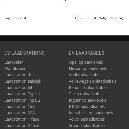
Dit is een 7,5 meter
fase 20A - geschikt voor
lange laadkabel met
het opladen van
aangespoten stekkers.
elektrische auto’s met
Pagina 1 van 4
1
2
3
4
Volgende Vorige
een Type 2 aansluiting
aan autozijde op
openbare laadpunten of
op uw laadstation thuis.
Dit is een laadkabel met
aangespoten stekkers.
EV LAADSTATIONS
EV LAADKABELS
Laadpalen
Opel oplaadkabels
Wandboxen
Nissan oplaadkabels
Laadstation thuis
Audi oplaadkabels
Laadstation zakelijk
Volkswagen oplaadkabels
Laadbox outlet
Renault oplaadkabels
Laadstation Type 1
Tesla oplaadkabels
Laadstation Type 2
Jaguar oplaadkabels
Laadstation 16A
BMW oplaadkabels
Laadstation 32A
Mitsubishi oplaadkabels
Laadstation 1 fase
Volvo oplaadkabels
Laadstation 3 fase
Smart oplaadkabels