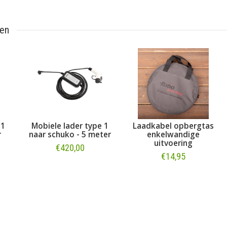
ten
 1
Mobiele lader type 1
Laadkabel opbergtas
r
naar schuko - 5 meter
enkelwandige
uitvoering
€420,00
€14,95
Bestellen
Bestellen