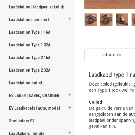
Laadstation | laadpaal zakelijk
Laadstations per merk
Laadstation Type 1 16A
Laadstation Type 1 32A
Informatie
Laadstation Type 2 16A
Laadstation Type 2 32A
Laadkabel type 1 naa
Laadstation outlet
Deze coiled (gekrulde, 
een Type 1 (ook wel Ya
EV LADER | KABEL, CHARGER
Coiled
De gekrulde versie van d
EV Laadkabels | auto, model
aangesloten aan de aut
laadpaal onder spanning 
Snelladers EV
geval kan zijn.
Laadkabels | lengte