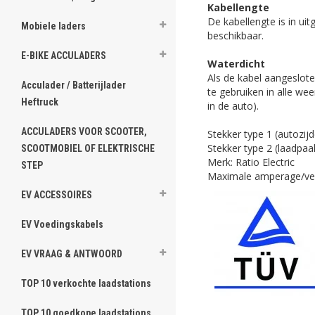
Kabellengte
De kabellengte is in ui
Mobiele laders
beschikbaar.
E-BIKE ACCULADERS
Waterdicht
Als de kabel aangeslote
Acculader / Batterijlader
te gebruiken in alle we
Heftruck
in de auto).
ACCULADERS VOOR SCOOTER,
Stekker type 1 (autozij
Stekker type 2 (laadpaal
SCOOTMOBIEL OF ELEKTRISCHE
Merk: Ratio Electric
STEP
Maximale amperage/ve
EV ACCESSOIRES
EV Voedingskabels
EV VRAAG & ANTWOORD
TOP 10 verkochte laadstations
TOP 10 goedkope laadstations