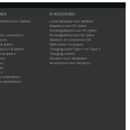
TNER
EV ACCESSOIRES
stations en -kabels
Losse laadpaal voor laadbox
Adapters voor EV rijden
Voedingskabels voor EV rijden
els, connectors
Verlengkabels voor EV rijden
oires
Stekkers en connectors EV
 & laders
KWh meter los kopen
tsaccu's & laders
Charging inlets Type 1 en Type 2
's & laders
Charging outlets
ions
Houders voor laadkabel
lus
Accessoires voor fietsaccu
Max
ro
ns onderdelen
io laadstations