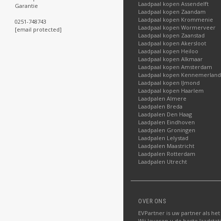
Laadpaal kopen Assendelft
Garantie
Laadpaal kopen Zaandam
Laadpaal kopen Krommenie
0251-748743
Laadpaal kopen Wormerveer
[email protected]
Laadpaal kopen Zaanstad
Laadpaal kopen Akersloot
Laadpaal kopen Heiloo
Laadpaal kopen Alkmaar
Laadpaal kopen Amsterdam
Laadpaal kopen Kennemerland
Laadpaal kopen IJmond
Laadpaal kopen Haarlem
Laadpalen Almere
Laadpalen Breda
Laadpalen Den Haag
Laadpalen Eindhoven
Laadpalen Groningen
Laadpalen Lelystad
Laadpalen Maastricht
Laadpalen Rotterdam
Laadpalen Utrecht
OVER ONS
EVPartner is uw partner als het
Wij leveren u de beste laadstat