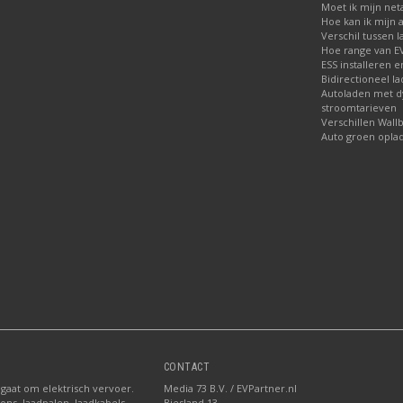
Moet ik mijn net
Hoe kan ik mijn 
Verschil tussen l
Hoe range van EV
ESS installeren e
Bidirectioneel l
Autoladen met 
stroomtarieven
Verschillen Wall
Auto groen opla
CONTACT
 gaat om elektrisch vervoer.
Media 73 B.V. / EVPartner.nl
ions, laadpalen, laadkabels
Biesland 13