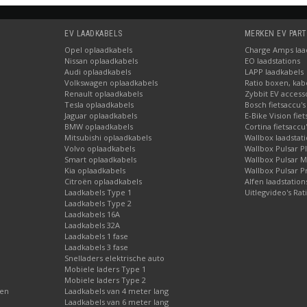
EV LAADKABELS
MERKEN EV PAR
Opel oplaadkabels
Charge Amps laad
Nissan oplaadkabels
EO laadstations
Audi oplaadkabels
LAPP laadkabels
Volkswagen oplaadkabels
Ratio boxen, kab
Renault oplaadkabels
Zybbit EV access
Tesla oplaadkabels
Bosch fietsaccu's
Jaguar oplaadkabels
E-Bike Vision fie
BMW oplaadkabels
Cortina fietsaccu
Mitsubishi oplaadkabels
Wallbox laadstat
Volvo oplaadkabels
Wallbox Pulsar P
Smart oplaadkabels
Wallbox Pulsar 
Kia oplaadkabels
Wallbox Pulsar P
Citroën oplaadkabels
Alfen laadstatio
Laadkabels Type 1
Uitlegvideo's Rat
Laadkabels Type 2
Laadkabels 16A
Laadkabels 32A
Laadkabels 1 fase
Laadkabels 3 fase
Snelladers elektrische auto
Mobiele laders Type 1
Mobiele laders Type 2
gen
Laadkabels van 4 meter lang
Laadkabels van 6 meter lang