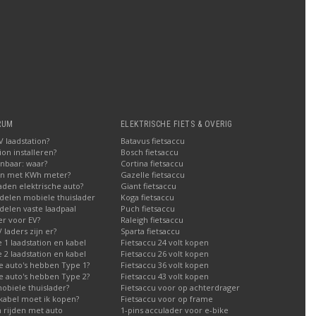
RUM
ELEKTRISCHE FIETS & OVERIG
 laadstation?
Batavus fietsaccu
on installeren?
Bosch fietsaccu
nbaar: waar?
Cortina fietsaccu
en met KWh meter?
Gazelle fietsaccu
aden elektrische auto?
Giant fietsaccu
delen mobiele thuislader
Koga fietsaccu
elen vaste laadpaal
Puch fietsaccu
er voor EV?
Raleigh fietsaccu
laders zijn er?
Sparta fietsaccu
1 laadstation en kabel
Fietsaccu 24 volt kopen
2 laadstation en kabel
Fietsaccu 26 volt kopen
e auto's hebben Type 1?
Fietsaccu 36 volt kopen
e auto's hebben Type 2?
Fietsaccu 43 volt kopen
obiele thuislader?
Fietsaccu voor op achterdrager
kabel moet ik kopen?
Fietsaccu voor op frame
h rijden met auto
1-pins acculader voor e-bike