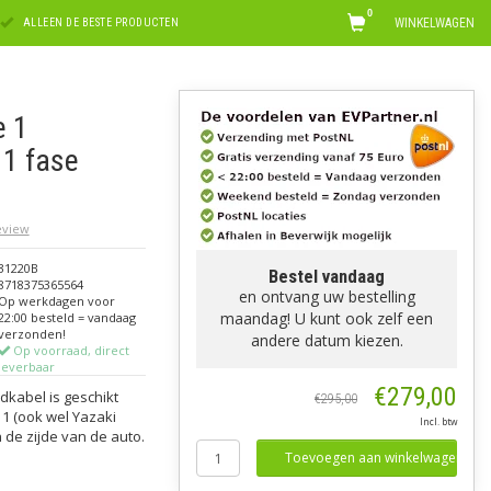
0
WINKELWAGEN
ALLEEN DE BESTE PRODUCTEN
e 1
 1 fase
review
31220B
Bestel vandaag
8718375365564
en ontvang uw bestelling
Op werkdagen voor
maandag! U kunt ook zelf een
22:00 besteld = vandaag
verzonden!
andere datum kiezen.
Op voorraad, direct
leverbaar
€279,00
dkabel is geschikt
€295,00
 1 (ook wel Yazaki
Incl. btw
 de zijde van de auto.
Toevoegen aan winkelwagen