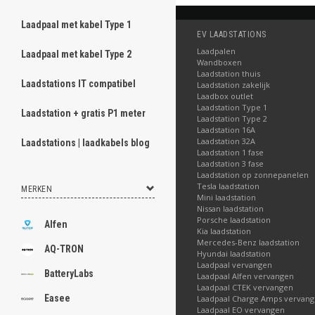
Laadpaal met kabel Type 1
EV LAADSTATIONS
Laadpalen
Laadpaal met kabel Type 2
Wandboxen
Laadstation thuis
Laadstations IT compatibel
Laadstation zakelijk
Laadbox outlet
Laadstation Type 1
Laadstation + gratis P1 meter
Laadstation Type 2
Laadstation 16A
Laadstation 32A
Laadstations | laadkabels blog
Laadstation 1 fase
Laadstation 3 fase
Laadstation op zonnepanelen
Tesla laadstation
MERKEN
Mini laadstation
Nissan laadstation
Porsche laadstation
Alfen
Kia laadstation
Mercedes-Benz laadstation
AQ-TRON
Hyundai laadstation
Laadpaal vervangen
BatteryLabs
Laadpaal Alfen vervangen
Laadpaal CTEK vervangen
Easee
Laadpaal Charge Amps vervan
Laadpaal EO vervangen