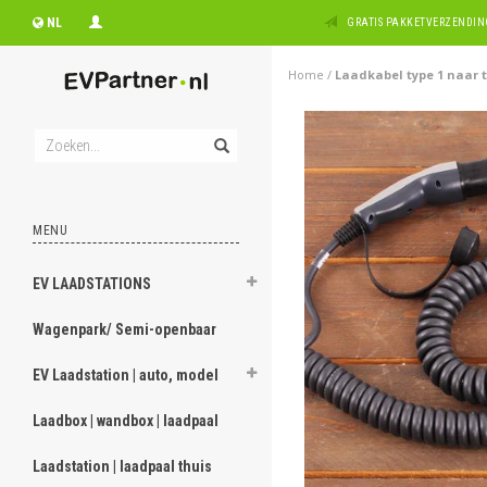
NL
GRATIS PAKKETVERZENDING
Home
/
Laadkabel type 1 naar typ
MENU
EV LAADSTATIONS
Wagenpark/ Semi-openbaar
EV Laadstation | auto, model
Laadbox | wandbox | laadpaal
Laadstation | laadpaal thuis