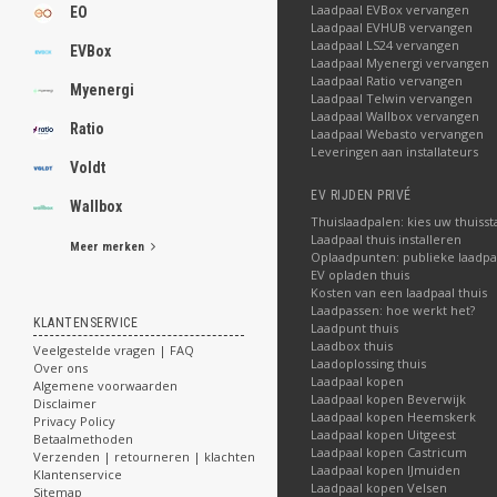
Laadpaal EVBox vervangen
EO
Laadpaal EVHUB vervangen
Laadpaal LS24 vervangen
EVBox
Laadpaal Myenergi vervangen
Laadpaal Ratio vervangen
Myenergi
Laadpaal Telwin vervangen
Laadpaal Wallbox vervangen
Ratio
Laadpaal Webasto vervangen
Leveringen aan installateurs
Voldt
EV RIJDEN PRIVÉ
Wallbox
Thuislaadpalen: kies uw thuisst
Laadpaal thuis installeren
Meer merken
Oplaadpunten: publieke laadpa
EV opladen thuis
Kosten van een laadpaal thuis
Laadpassen: hoe werkt het?
KLANTENSERVICE
Laadpunt thuis
Laadbox thuis
Veelgestelde vragen | FAQ
Laadoplossing thuis
Over ons
Laadpaal kopen
Algemene voorwaarden
Laadpaal kopen Beverwijk
Disclaimer
Laadpaal kopen Heemskerk
Privacy Policy
Laadpaal kopen Uitgeest
Betaalmethoden
Laadpaal kopen Castricum
Verzenden | retourneren | klachten
Laadpaal kopen IJmuiden
Klantenservice
Laadpaal kopen Velsen
Sitemap