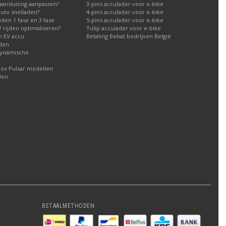
aansluiting aanpassen?
3-pins acculader voor e-bike
auto snelladen?
4-pins acculader voor e-bike
aden 1 fase en 3 fase
5-pins acculader voor e-bike
 rijden optimaliseren?
Tulip acculader voor e-bike
n EV accu
Betaling Bebat bedrijven België
aden
dynamische
box Pulsar modellen
den
BETAALMETHODEN