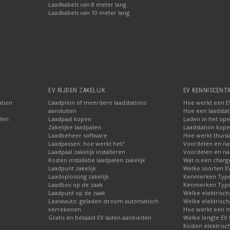
Laadkabels van 8 meter lang
Laadkabels van 10 meter lang
EV RIJDEN ZAKELIJK
EV KENNISCENT
ation
Laadplein of meerdere laadstations
Hoe werkt een EV
aansluiten
Hoe een laadstati
len
Laadpaal kopen
Laden in het ope
Zakelijke laadpalen
Laadstation kop
Laadbeheer software
Hoe werkt thuisl
Laadpassen: hoe werkt het?
Voordelen en na
Laadpaal zakelijk installeren
Voordelen en nad
Kosten installatie laadpalen zakelijk
Wat is een charg
Laadpunt zakelijk
Welke soorten EV 
Laadoplossing zakelijk
Kenmerken Type 
Laadbox op de zaak
Kenmerken Type 
Laadpunt op de zaak
Welke elektrisch
Leaseauto: geladen stroom automatisch
Welke elektrisch
verrekenen
Hoe werkt een m
Gratis én betaald EV laden aanbieden
Welke lengte EV 
Kosten elektrisc