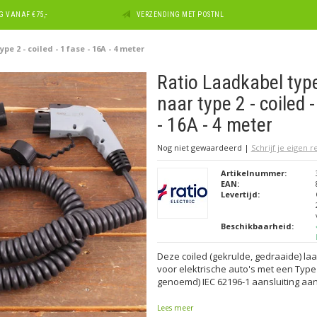
 VANAF €75,-
VERZENDING MET POSTNL
e 2 - coiled - 1 fase - 16A - 4 meter
Ratio Laadkabel typ
naar type 2 - coiled -
- 16A - 4 meter
Nog niet gewaardeerd
|
Schrijf je eigen 
Artikelnummer:
EAN:
Levertijd:
Beschikbaarheid:
Deze coiled (gekrulde, gedraaide) laa
voor elektrische auto's met een Type
genoemd) IEC 62196-1 aansluiting aan
Lees meer